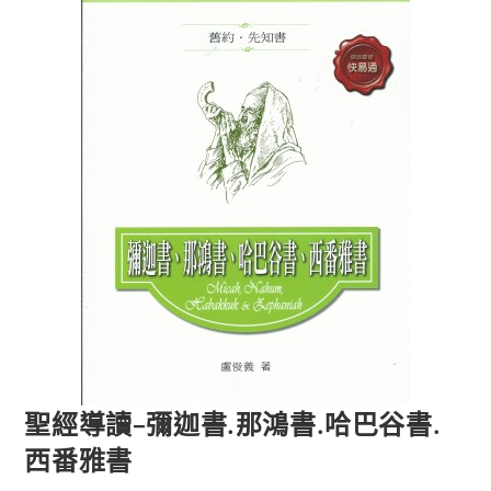
聖經導讀–彌迦書.那鴻書.哈巴谷書.
西番雅書