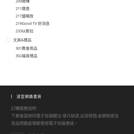
209救傳
211匯恩
217盛曉玫
219Good TV 好消息
233以斯拉
文具&禮品
301教會用品
302福音禮品
浸宣網路書房
訂購服務說明 :
下單後請保持電子信箱關注:舉凡缺貨,出貨時間,金額刷退及
貨品問題處理都使用電子信箱連絡。