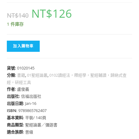
NT$
126
NT$
140
1 件庫存
加入購物車
貨號:
01020145
分類:
書籍
,
01聖經論叢
,
0102讀經法，釋經學，聖經輔讀，歸納式查
經，研經工具
作者:
盧俊義
出版社:
信福出版社
出版日期:
Jan-16
ISBN:
9789865762407
基本資料:
平裝/ 140頁
商品類型:
聖經論叢／彌迦書
適合族群:
普級