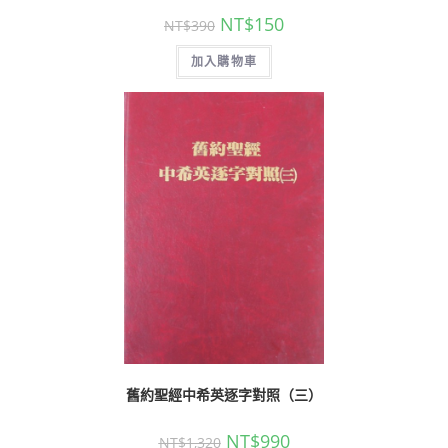
NT$
150
NT$
390
加入購物車
舊約聖經中希英逐字對照（三）
NT$
990
NT$
1,320