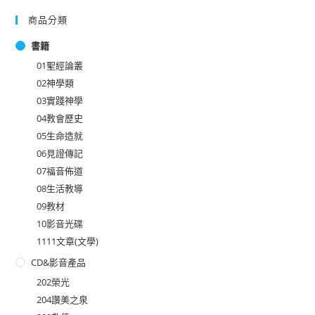
商品分類
書籍
01聖經論叢
02神學類
03實踐神學
04教會歷史
05生命造就
06見證傳記
07福音佈道
08生活教導
09教材
10影音光碟
1111文章(文學)
CD&影音產品
202榮光
204讚美之泉