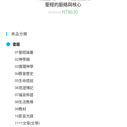
聖經的脈絡與核心
NT$
630
NT$
700
商品分類
書籍
01聖經論叢
02神學類
03實踐神學
04教會歷史
05生命造就
06見證傳記
07福音佈道
08生活教導
09教材
10影音光碟
1111文章(文學)