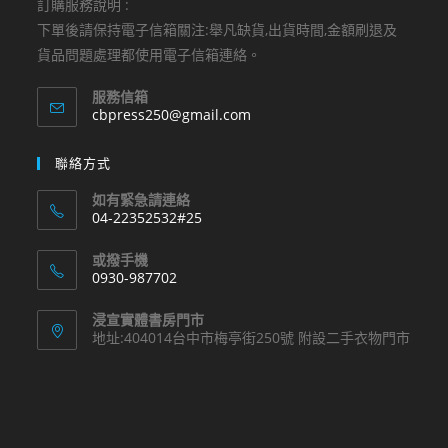
訂購服務說明 :
下單後請保持電子信箱關注:舉凡缺貨,出貨時間,金額刷退及
貨品問題處理都使用電子信箱連絡。
服務信箱
Opens
cbpress250@gmail.com
in
your
聯絡方式
application
如有緊急請連絡
04-22352532#25
Opens
或撥手機
in
0930-987702
your
Opens
application
浸宣實體書房門市
in
地址:404014台中市梅亭街250號 附設二手衣物門市
your
application