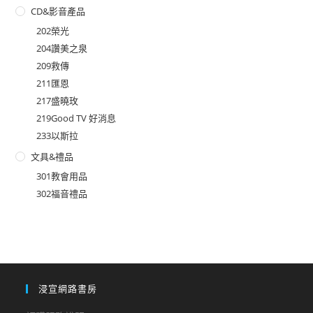
CD&影音產品
202榮光
204讚美之泉
209救傳
211匯恩
217盛曉玫
219Good TV 好消息
233以斯拉
文具&禮品
301教會用品
302福音禮品
浸宣網路書房