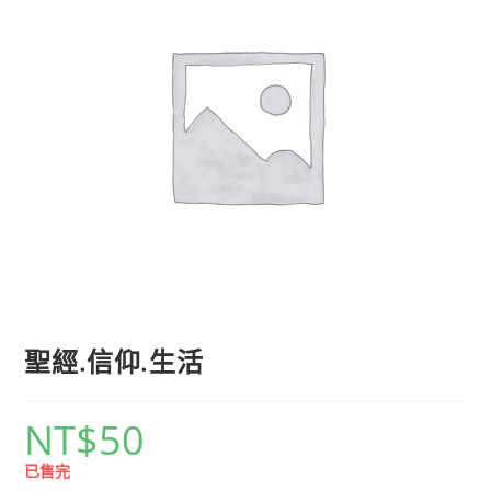
聖經.信仰.生活
NT$
50
已售完