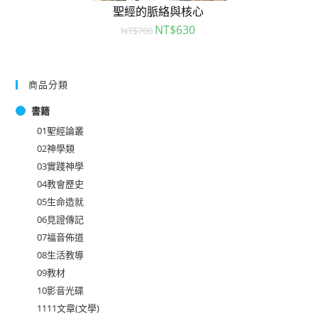
聖經的脈絡與核心
NT$
630
NT$
700
商品分類
書籍
01聖經論叢
02神學類
03實踐神學
04教會歷史
05生命造就
06見證傳記
07福音佈道
08生活教導
09教材
10影音光碟
1111文章(文學)