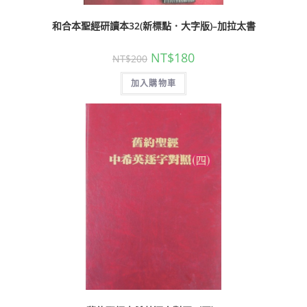
和合本聖經研讀本32(新標點．大字版)–加拉太書
NT$
180
NT$
200
加入購物車