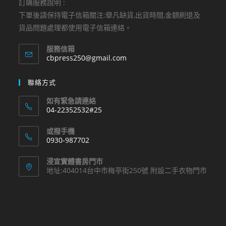
訂購服務說明 :
下單後請保持電子信箱關注:舉凡缺貨,出貨時間,金額刷退及
貨品問題處理都使用電子信箱連絡。
服務信箱
Opens
cbpress250@gmail.com
in
your
聯絡方式
application
如有緊急請連絡
04-22352532#25
Opens
或撥手機
in
0930-987702
your
Opens
application
浸宣實體書房門市
in
地址:404014台中市梅亭街250號 附設二手衣物門市
your
application