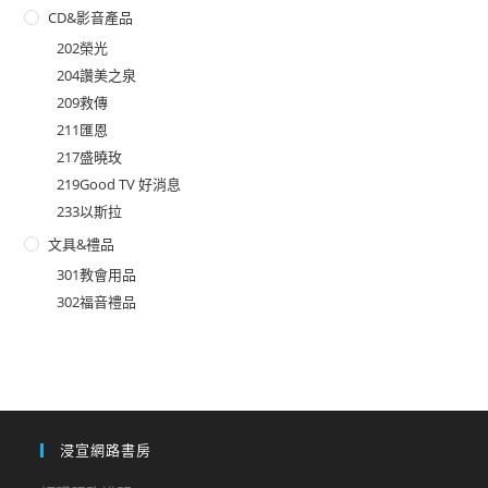
CD&影音產品
202榮光
204讚美之泉
209救傳
211匯恩
217盛曉玫
219Good TV 好消息
233以斯拉
文具&禮品
301教會用品
302福音禮品
浸宣網路書房