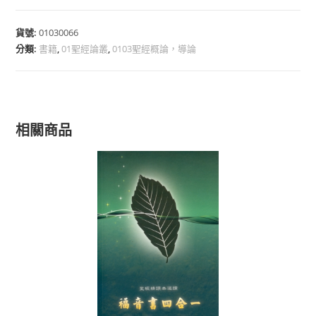
貨號:
01030066
分類:
書籍
,
01聖經論叢
,
0103聖經概論，導論
相關商品