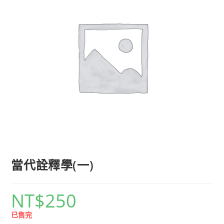
當代詮釋學(一)
NT$
250
已售完