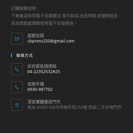
訂購服務說明 :
下單後請保持電子信箱關注:舉凡缺貨,出貨時間,金額刷退及
貨品問題處理都使用電子信箱連絡。
服務信箱
Opens
cbpress250@gmail.com
in
your
聯絡方式
application
如有緊急請連絡
04-22352532#25
Opens
或撥手機
in
0930-987702
your
Opens
application
浸宣實體書房門市
in
地址:404014台中市梅亭街250號 附設二手衣物門市
your
application