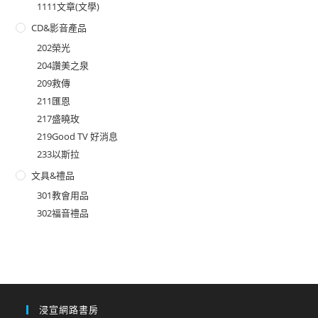
1111文章(文學)
CD&影音產品
202榮光
204讚美之泉
209救傳
211匯恩
217盛曉玫
219Good TV 好消息
233以斯拉
文具&禮品
301教會用品
302福音禮品
浸宣網路書房