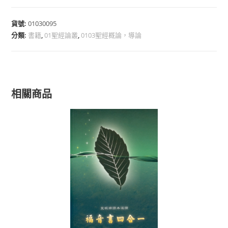
貨號:
01030095
分類:
書籍
,
01聖經論叢
,
0103聖經概論，導論
相關商品