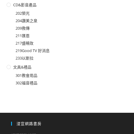
CD&影音產品
202榮光
204讚美之泉
209救傳
211匯恩
217盛曉玫
219Good TV 好消息
233以斯拉
文具&禮品
301教會用品
302福音禮品
浸宣網路書房