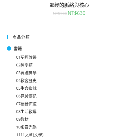
聖經的脈絡與核心
NT$
630
NT$
700
商品分類
書籍
01聖經論叢
02神學類
03實踐神學
04教會歷史
05生命造就
06見證傳記
07福音佈道
08生活教導
09教材
10影音光碟
1111文章(文學)