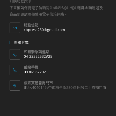
訂購服務說明 :
下單後請保持電子信箱關注:舉凡缺貨,出貨時間,金額刷退及
貨品問題處理都使用電子信箱連絡。
服務信箱
Opens
cbpress250@gmail.com
in
your
聯絡方式
application
如有緊急請連絡
04-22352532#25
Opens
或撥手機
in
0930-987702
your
Opens
application
浸宣實體書房門市
in
地址:404014台中市梅亭街250號 附設二手衣物門市
your
application