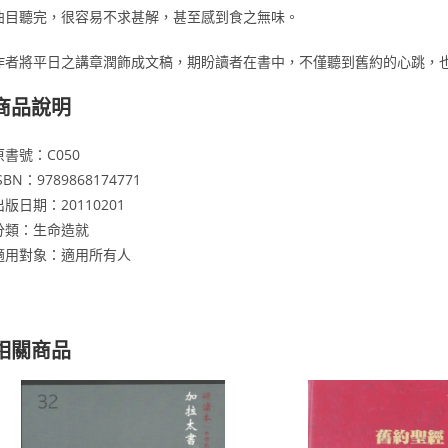
曲目聽完，很容易不求甚解，甚至感到食之無味。
作者將平日之講章潤飾成文稿，期盼讀者在書中，不僅聽到舊約的心跳，也
商品說明
原書號：C050
SBN：9789868174771
出版日期：20110201
分類：生命造就
適用對象：適用所有人
相關商品