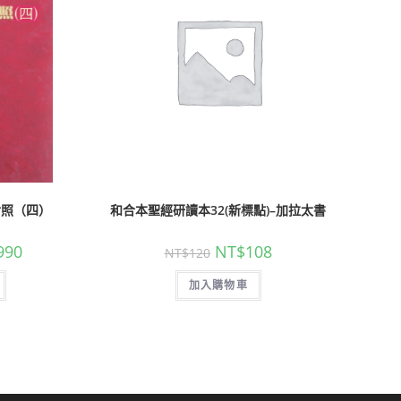
對照（四）
和合本聖經研讀本32(新標點)–加拉太書
990
NT$
108
NT$
120
加入購物車