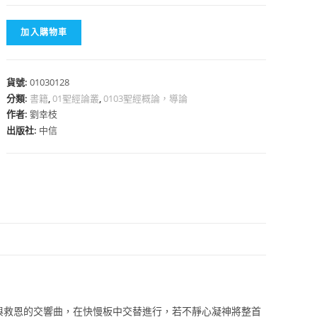
加入購物車
貨號:
01030128
心
分類:
書籍
,
01聖經論叢
,
0103聖經概論，導論
作者:
劉幸枝
出版社:
中信
與救恩的交響曲，在快慢板中交替進行，若不靜心凝神將整首