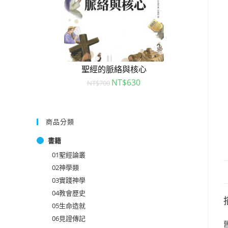
聖經的脈絡與核心
NT$
630
NT$
700
商品分類
書籍
01聖經論叢
02神學類
03實踐神學
04教會歷史
05生命造就
06見證傳記