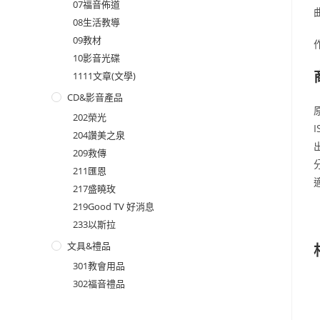
07福音佈道
08生活教導
09教材
10影音光碟
1111文章(文學)
CD&影音產品
202榮光
I
204讚美之泉
209救傳
211匯恩
217盛曉玫
219Good TV 好消息
233以斯拉
文具&禮品
301教會用品
302福音禮品