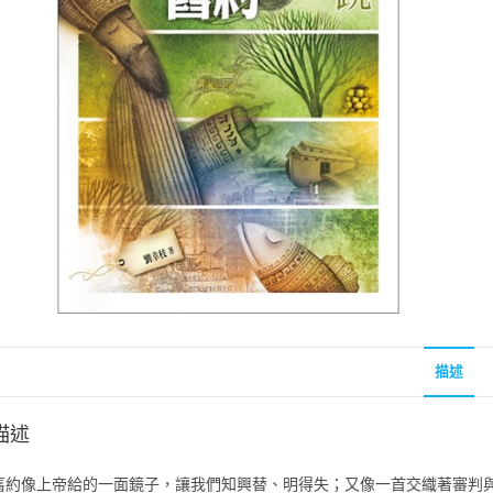
聖經的脈絡與核心
聖經的脈絡與核
NT$
630
NT$
630
NT$
700
NT$
700
描述
描述
舊約像上帝給的一面鏡子，讓我們知興替、明得失；又像一首交織著審判