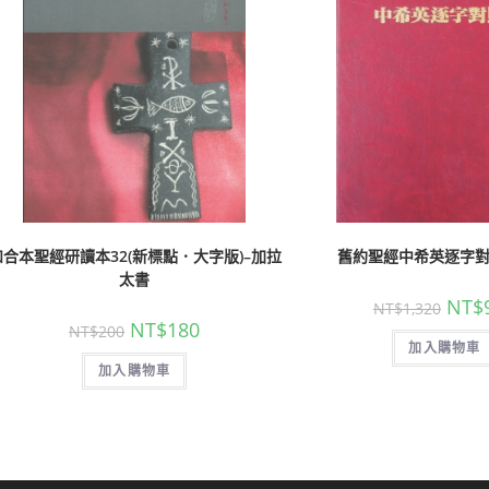
和合本聖經研讀本32(新標點．大字版)–加拉
舊約聖經中希英逐字
太書
NT$
NT$
1,320
NT$
180
NT$
200
加入購物車
加入購物車