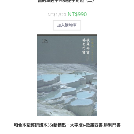
舊約聖經中希英逐字對照（二）
NT$
990
NT$
1,320
加入購物車
和合本聖經研讀本35(新標點．大字版)–歌羅西書.腓利門書