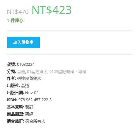
NT$
423
NT$
470
1 件庫存
加入購物車
貨號:
01030234
分類:
書籍
,
01聖經論叢
,
0103聖經概論，導論
作者:
張達民黃錫木
出版社:
基道
出版日期:
Nov-02
ISBN:
978-962-457-222-3
基本資料:
裝訂
商品類型:
研經
適合族群:
適合所有人