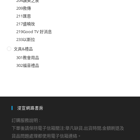
204讚美之泉
209救傳
211匯恩
217盛曉玫
219Good TV 好消息
233以斯拉
文具&禮品
301教會用品
302福音禮品
浸宣網路書房
訂購服務說明 :
下單後請保持電子信箱關注:舉凡缺貨,出貨時間,金額刷退及
貨品問題處理都使用電子信箱連絡。