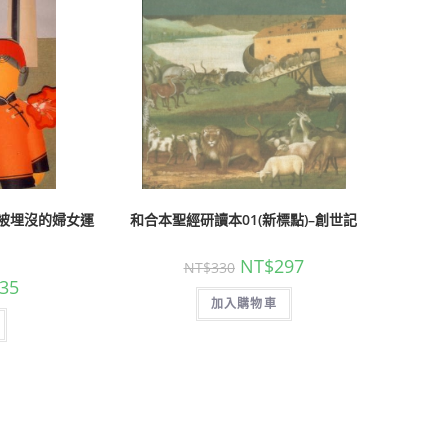
被埋沒的婦女運
和合本聖經研讀本01(新標點)–創世記
NT$
297
NT$
330
35
加入購物車