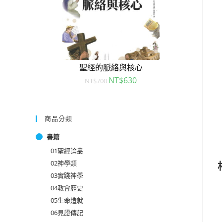
聖經的脈絡與核心
NT$
630
NT$
700
商品分類
書籍
01聖經論叢
02神學類
03實踐神學
04教會歷史
05生命造就
06見證傳記