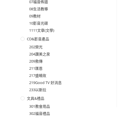
07福音佈道
08生活教導
09教材
10影音光碟
1111文章(文學)
CD&影音產品
202榮光
204讚美之泉
209救傳
211匯恩
217盛曉玫
219Good TV 好消息
233以斯拉
文具&禮品
301教會用品
302福音禮品