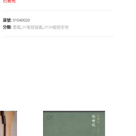
已售完
貨號:
01040020
分類:
書籍
,
01聖經論叢
,
0104聖經史地
心