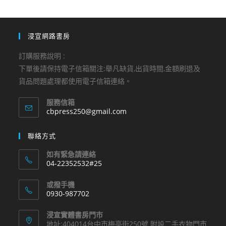
浸宣網路書房
訂購服務說明 :
下單後請保持電子信箱關注:舉凡缺貨,出貨時間,金額刷退及
貨品問題處理都使用電子信箱連絡。
服務信箱
Opens
cbpress250@gmail.com
in
your
聯絡方式
application
如有緊急請連絡
04-22352532#25
Opens
或撥手機
in
0930-987702
your
Opens
application
浸宣實體書房門市
in
地址:404014台中市梅亭街250號 附設二手衣物門市