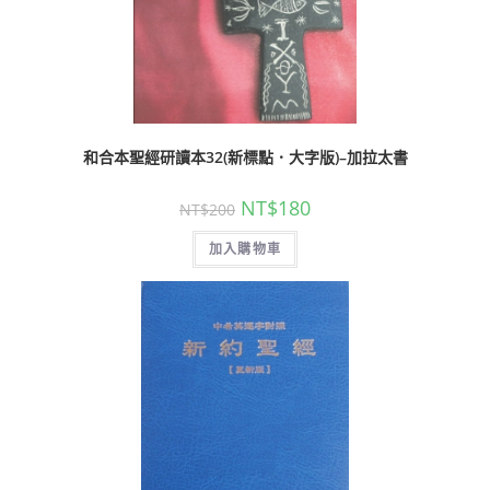
和合本聖經研讀本32(新標點．大字版)–加拉太書
NT$
180
NT$
200
加入購物車