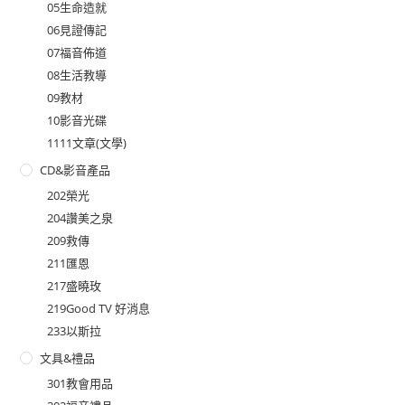
05生命造就
06見證傳記
07福音佈道
08生活教導
09教材
10影音光碟
1111文章(文學)
CD&影音產品
202榮光
204讚美之泉
209救傳
211匯恩
217盛曉玫
219Good TV 好消息
233以斯拉
文具&禮品
301教會用品