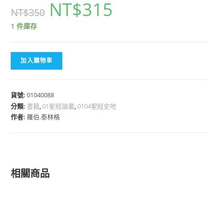
NT$
315
NT$
350
1 件庫存
加入購物車
貨號:
01040088
分類:
書籍
,
01聖經論叢
,
0104聖經史地
作者:
羅伯.泰林格
相關商品