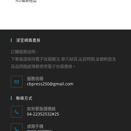
302福音禮品
浸宣網路書房
訂購服務說明 :
下單後請保持電子信箱關注:舉凡缺貨,出貨時間,金額刷退及
貨品問題處理都使用電子信箱連絡。
服務信箱
Opens
cbpress250@gmail.com
in
your
聯絡方式
application
如有緊急請連絡
04-22352532#25
Opens
或撥手機
in