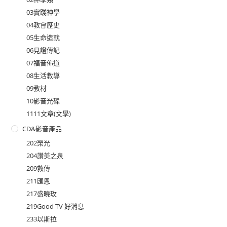
03實踐神學
04教會歷史
05生命造就
06見證傳記
07福音佈道
08生活教導
09教材
10影音光碟
1111文章(文學)
CD&影音產品
202榮光
204讚美之泉
209救傳
211匯恩
217盛曉玫
219Good TV 好消息
233以斯拉