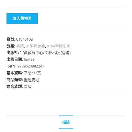
加入購物車
貨號:
01040103
分類:
書籍
,
01聖經論叢
,
0104聖經史地
出版社:
宗教教育中心/文林出版 (香港)
出版日期:
Jan-99
ISBN:
9789624882247
基本資料:
平裝/32頁
商品類型:
聖經史地
適合族群:
普級
描述