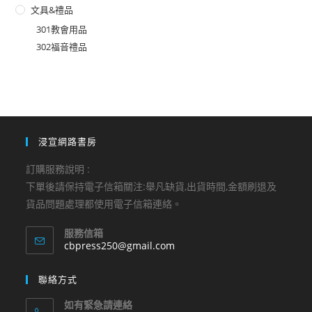
文具&禮品
301教會用品
302福音禮品
浸宣網路書房
訂購服務說明 :
下單後請保持電子信箱關注:舉凡缺貨,出貨時間,金額刷退及
貨品問題處理都使用電子信箱連絡。
服務信箱
Opens
cbpress250@gmail.com
in
your
聯絡方式
application
如有緊急請連絡