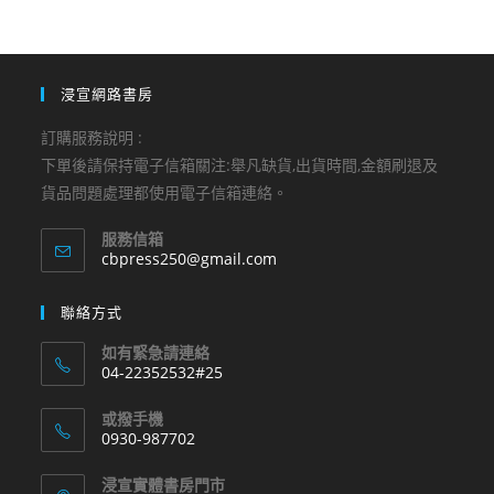
浸宣網路書房
訂購服務說明 :
下單後請保持電子信箱關注:舉凡缺貨,出貨時間,金額刷退及
貨品問題處理都使用電子信箱連絡。
服務信箱
Opens
cbpress250@gmail.com
in
your
聯絡方式
application
如有緊急請連絡
04-22352532#25
Opens
或撥手機
in
0930-987702
your
Opens
application
浸宣實體書房門市
in