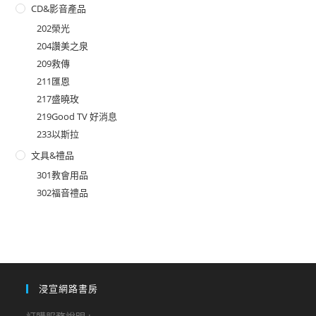
CD&影音產品
202榮光
204讚美之泉
209救傳
211匯恩
217盛曉玫
219Good TV 好消息
233以斯拉
文具&禮品
301教會用品
302福音禮品
浸宣網路書房