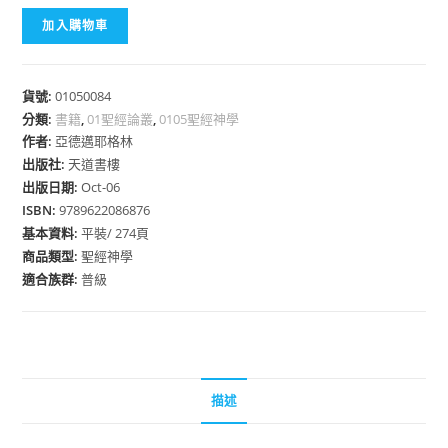
加入購物車
貨號:
01050084
分類:
書籍
,
01聖經論叢
,
0105聖經神學
作者:
亞德邁耶格林
出版社:
天道書樓
出版日期:
Oct-06
ISBN:
9789622086876
基本資料:
平裝/ 274頁
商品類型:
聖經神學
適合族群:
普級
描述