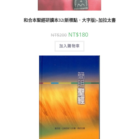
和合本聖經研讀本32(新標點．大字版)–加拉太書
NT$
180
NT$
200
加入購物車