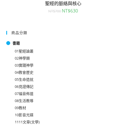
聖經的脈絡與核心
NT$
630
NT$
700
商品分類
書籍
01聖經論叢
02神學類
03實踐神學
04教會歷史
05生命造就
06見證傳記
07福音佈道
08生活教導
09教材
10影音光碟
1111文章(文學)