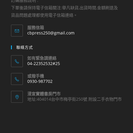
訂購服務說明 :
下單後請保持電子信箱關注:舉凡缺貨,出貨時間,金額刷退及
貨品問題處理都使用電子信箱連絡。
服務信箱
Opens
cbpress250@gmail.com
in
your
聯絡方式
application
如有緊急請連絡
04-22352532#25
Opens
或撥手機
in
0930-987702
your
Opens
application
浸宣實體書房門市
in
地址:404014台中市梅亭街250號 附設二手衣物門市
your
application