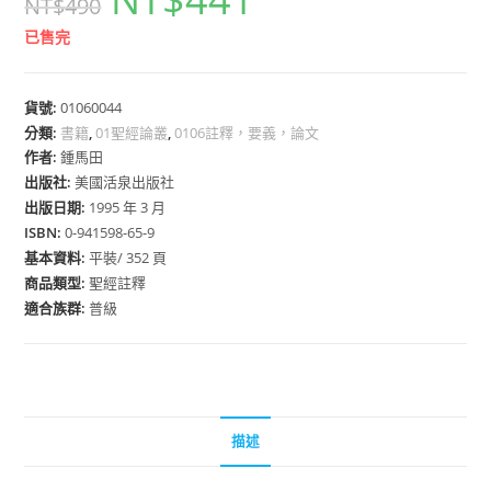
NT$
490
已售完
貨號:
01060044
分類:
書籍
,
01聖經論叢
,
0106註釋，要義，論文
作者:
鍾馬田
出版社:
美國活泉出版社
出版日期:
1995 年 3 月
ISBN:
0-941598-65-9
基本資料:
平裝/ 352 頁
商品類型:
聖經註釋
適合族群:
普級
描述