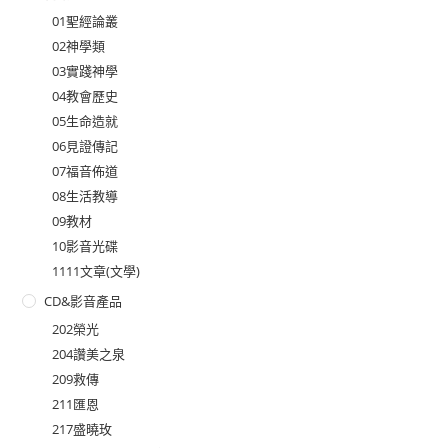
01聖經論叢
02神學類
03實踐神學
04教會歷史
05生命造就
06見證傳記
07福音佈道
08生活教導
09教材
10影音光碟
1111文章(文學)
CD&影音產品
202榮光
204讚美之泉
209救傳
211匯恩
217盛曉玫