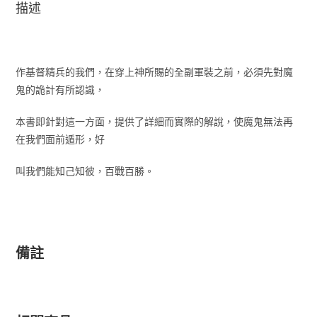
描述
作基督精兵的我們，在穿上神所賜的全副軍裝之前，必須先對魔
鬼的詭計有所認識，
本書即針對這一方面，提供了詳細而實際的解說，使魔鬼無法再
在我們面前遁形，好
叫我們能知己知彼，百戰百勝。
備註