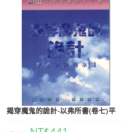
揭穿魔鬼的詭計-以弗所書(卷七)平
NT$
441