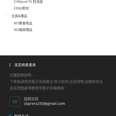
219Good TV 好消息
233以斯拉
文具&禮品
301教會用品
302福音禮品
浸宣網路書房
訂購服務說明 :
下單後請保持電子信箱關注:舉凡缺貨,出貨時間,金額刷退及
貨品問題處理都使用電子信箱連絡。
服務信箱
Opens
cbpress250@gmail.com
in
your
聯絡方式