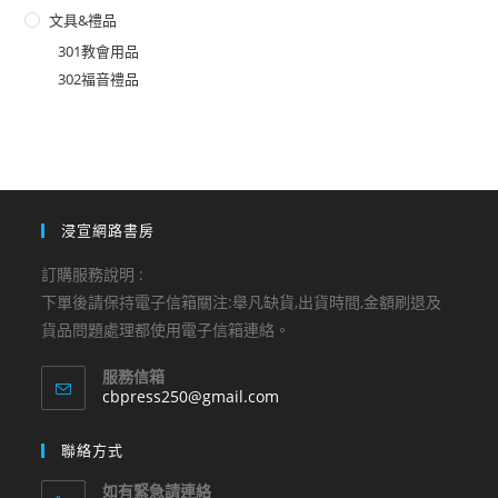
文具&禮品
301教會用品
302福音禮品
浸宣網路書房
訂購服務說明 :
下單後請保持電子信箱關注:舉凡缺貨,出貨時間,金額刷退及
貨品問題處理都使用電子信箱連絡。
服務信箱
Opens
cbpress250@gmail.com
in
your
聯絡方式
application
如有緊急請連絡