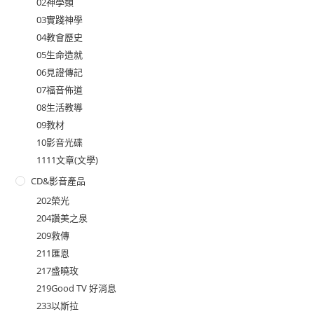
02神學類
03實踐神學
04教會歷史
05生命造就
06見證傳記
07福音佈道
08生活教導
09教材
10影音光碟
1111文章(文學)
CD&影音產品
202榮光
204讚美之泉
209救傳
211匯恩
217盛曉玫
219Good TV 好消息
233以斯拉