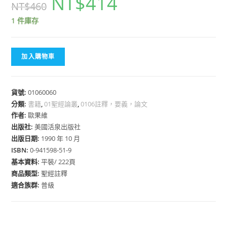
NT$
414
NT$
460
1 件庫存
加入購物車
貨號:
01060060
分類:
書籍
,
01聖經論叢
,
0106註釋，要義，論文
作者:
歐果維
出版社:
美國活泉出版社
出版日期:
1990 年 10 月
ISBN:
0-941598-51-9
基本資料:
平裝/ 222頁
商品類型:
聖經註釋
適合族群:
普級