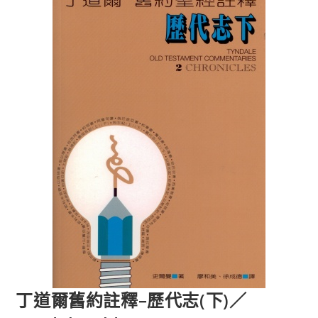
丁道爾舊約註釋–歷代志(下)／