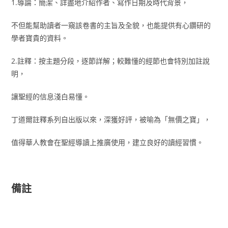
1.導論：簡潔、詳盡地介紹作者、寫作日期及時代背景，
不但能幫助讀者一窺該卷書的主旨及全貌，也能提供有心鑽研的
學者寶貴的資料。
2.註釋：按主題分段，逐節詳解；較難懂的經節也會特別加註說
明，
讓聖經的信息淺白易懂。
丁道爾註釋系列自出版以來，深獲好評，被喻為「無價之寶」，
值得華人教會在聖經導讀上推廣使用，建立良好的讀經習慣。
備註