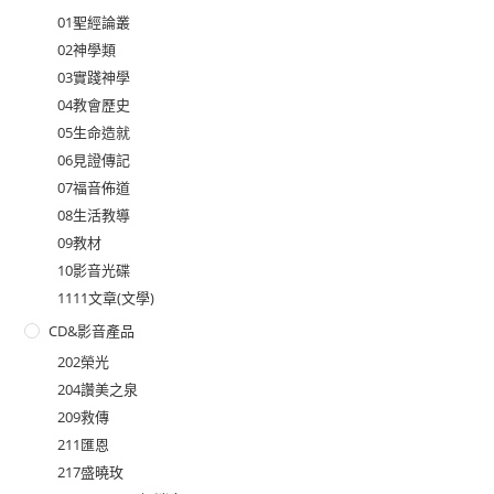
01聖經論叢
02神學類
03實踐神學
04教會歷史
05生命造就
06見證傳記
07福音佈道
08生活教導
09教材
10影音光碟
1111文章(文學)
CD&影音產品
202榮光
204讚美之泉
209救傳
211匯恩
217盛曉玫