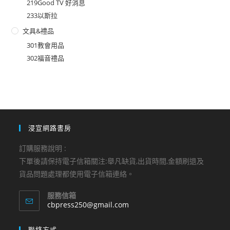
219Good TV 好消息
233以斯拉
文具&禮品
301教會用品
302福音禮品
浸宣網路書房
訂購服務說明 :
下單後請保持電子信箱關注:舉凡缺貨,出貨時間,金額刷退及
貨品問題處理都使用電子信箱連絡。
服務信箱
Opens
cbpress250@gmail.com
in
your
聯絡方式