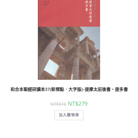
和合本聖經研讀本37(新標點．大字版)–提摩太前後書、提多書
NT$
279
NT$
310
加入購物車