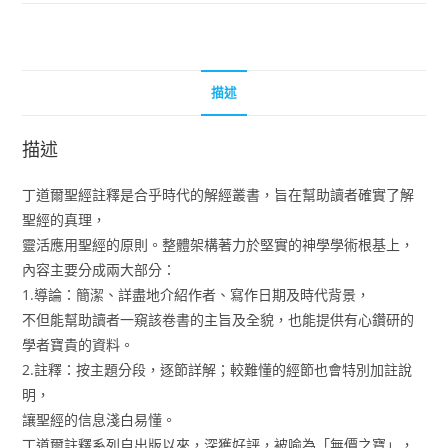
描述
描述
丁道爾聖經註釋是合乎時代的解經叢書，旨在幫助讀者確實了解
聖經的真理，
靈活應用聖經的原則。整體架構著力於堅實的神學學術根基上，
內容主要分成兩大部分：
1.導論：簡潔、詳盡地介紹作者、寫作日期及時代背景，
不但能幫助讀者一窺該卷書的主旨及全貌，也能提供有心鑽研的
學者寶貴的資料。
2.註釋：按主題分段，逐節詳解；較難懂的經節也會特別加註說
明，
讓聖經的信息淺白易懂。
丁道爾註釋系列自出版以來，深獲好評，被喻為「無價之寶」，