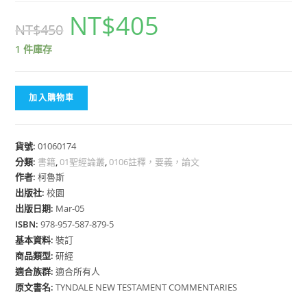
NT$
405
NT$
450
1 件庫存
加入購物車
貨號:
01060174
分類:
書籍
,
01聖經論叢
,
0106註釋，要義，論文
作者:
柯魯斯
出版社:
校園
出版日期:
Mar-05
ISBN:
978-957-587-879-5
基本資料:
裝訂
商品類型:
研經
適合族群:
適合所有人
原文書名:
TYNDALE NEW TESTAMENT COMMENTARIES