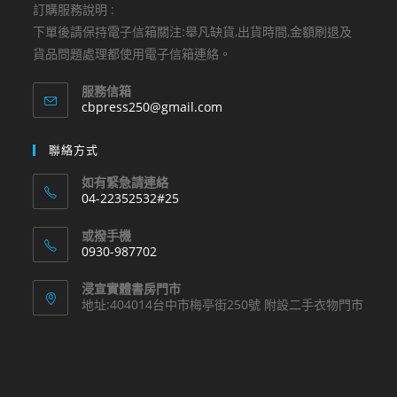
訂購服務說明 :
下單後請保持電子信箱關注:舉凡缺貨,出貨時間,金額刷退及
貨品問題處理都使用電子信箱連絡。
服務信箱
Opens
cbpress250@gmail.com
in
your
聯絡方式
application
如有緊急請連絡
04-22352532#25
Opens
或撥手機
in
0930-987702
your
Opens
application
浸宣實體書房門市
in
地址:404014台中市梅亭街250號 附設二手衣物門市
your
application