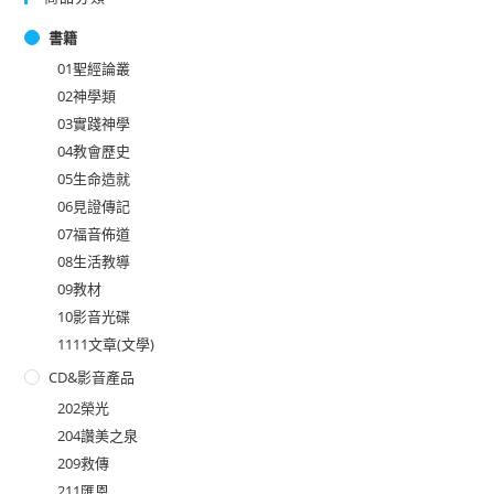
書籍
01聖經論叢
02神學類
03實踐神學
04教會歷史
05生命造就
06見證傳記
07福音佈道
08生活教導
09教材
10影音光碟
1111文章(文學)
CD&影音產品
202榮光
204讚美之泉
209救傳
211匯恩