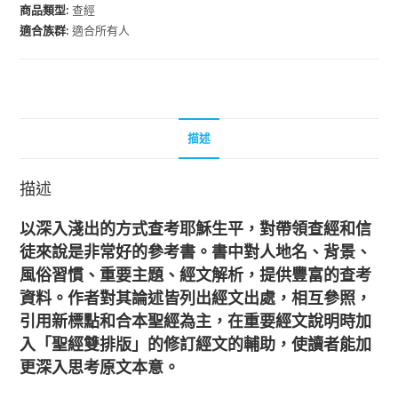
商品類型:
查經
經
適合族群:
適合所有人
釋
義
數
量
描述
描述
以深入淺出的方式查考耶穌生平，對帶領查經和信
徒來說是非常好的參考書。
書中對人地名、背景、
風俗習慣、重要主題、經文解析，提供豐富的查考
資料。
作者對其論述皆列出經文出處，相互參照，
引用新標點和合本聖經為主，
在重要經文說明時加
入「聖經雙排版」的修訂經文的輔助，使讀者能加
更深入思考原文本意。