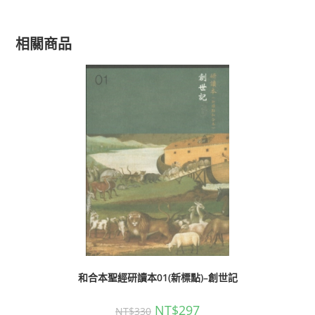
相關商品
和合本聖經研讀本01(新標點)–創世記
NT$
297
NT$
330