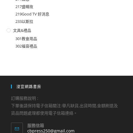
217盛曉玫
219Good TV 好消息
233以斯拉
文具&禮品
301教會用品
302福音禮品
浸宣網路書房
訂購服務說明 :
下單後請保持電子信箱關注:舉凡缺貨,出貨時間,金額刷退及
貨品問題處理都使用電子信箱連絡。
服務信箱
Opens
cbpress250@gmail.com