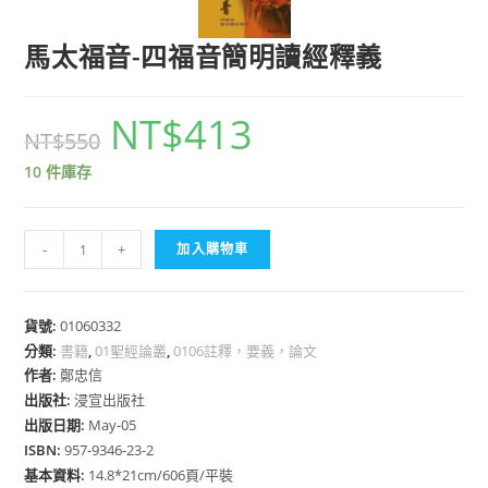
馬太福音-四福音簡明讀經釋義
NT$
413
NT$
550
10 件庫存
馬
-
+
加入購物車
太
福
音-
貨號:
01060332
分類:
書籍
四
,
01聖經論叢
,
0106註釋，要義，論文
作者:
鄭忠信
福
出版社:
浸宣出版社
音
出版日期:
May-05
簡
ISBN:
957-9346-23-2
明
基本資料:
14.8*21cm/606頁/平裝
讀