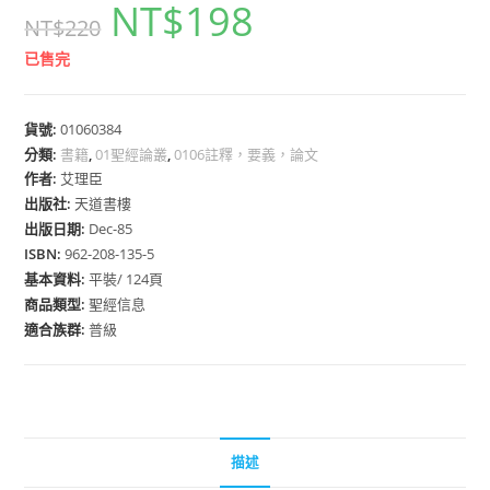
NT$
198
NT$
220
已售完
貨號:
01060384
分類:
書籍
,
01聖經論叢
,
0106註釋，要義，論文
作者:
艾理臣
出版社:
天道書樓
出版日期:
Dec-85
ISBN:
962-208-135-5
基本資料:
平裝/ 124頁
商品類型:
聖經信息
適合族群:
普級
描述