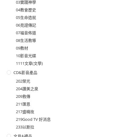
03實踐神學
04教會歷史
05生命造就
06見證傳記
07福音佈道
08生活教導
09教材
10影音光碟
1111文章(文學)
CD&影音產品
202榮光
204讚美之泉
209救傳
211匯恩
217盛曉玫
219Good TV 好消息
233以斯拉
文具&禮品