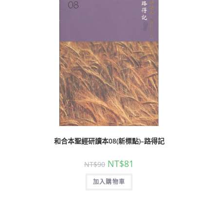
和合本聖經研讀本08(新標點)–路得記
NT$
81
NT$
90
加入購物車