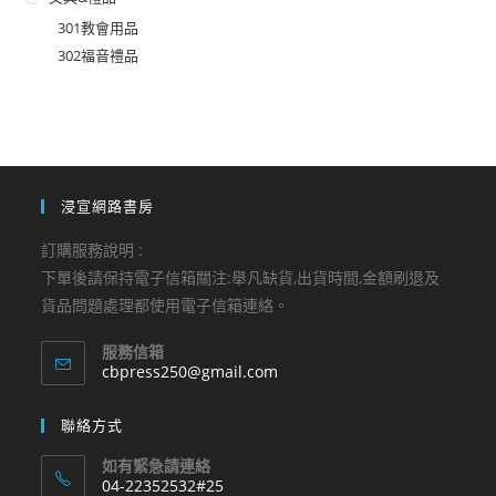
301教會用品
302福音禮品
浸宣網路書房
訂購服務說明 :
下單後請保持電子信箱關注:舉凡缺貨,出貨時間,金額刷退及
貨品問題處理都使用電子信箱連絡。
服務信箱
Opens
cbpress250@gmail.com
in
your
聯絡方式
application
如有緊急請連絡
04-22352532#25