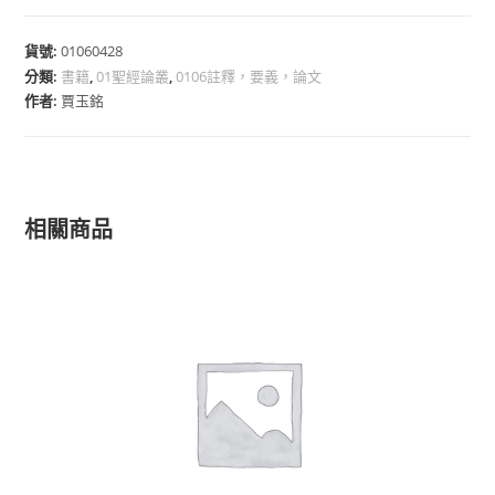
貨號:
01060428
分類:
書籍
,
01聖經論叢
,
0106註釋，要義，論文
作者:
賈玉銘
相關商品