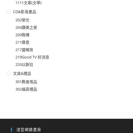
1111文章(文學)
CD&影音產品
202榮光
204讚美之泉
209救傳
211匯恩
217盛曉玫
219Good TV 好消息
233以斯拉
文具&禮品
301教會用品
302福音禮品
浸宣網路書房