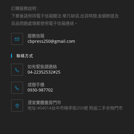
訂購服務說明 :
下單後請保持電子信箱關注:舉凡缺貨,出貨時間,金額刷退及
貨品問題處理都使用電子信箱連絡。
服務信箱
Opens
cbpress250@gmail.com
in
your
聯絡方式
application
如有緊急請連絡
04-22352532#25
Opens
或撥手機
in
0930-987702
your
Opens
application
浸宣實體書房門市
in
地址:404014台中市梅亭街250號 附設二手衣物門市
your
application