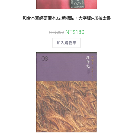
和合本聖經研讀本32(新標點．大字版)–加拉太書
NT$
180
NT$
200
加入購物車