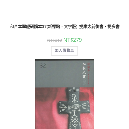
和合本聖經研讀本37(新標點．大字版)–提摩太前後書、提多書
NT$
279
NT$
310
加入購物車