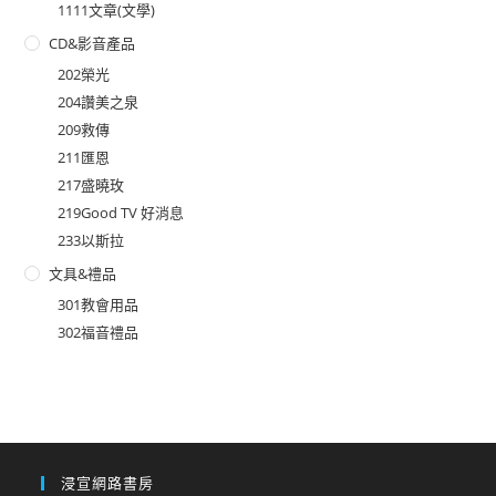
1111文章(文學)
CD&影音產品
202榮光
204讚美之泉
209救傳
211匯恩
217盛曉玫
219Good TV 好消息
233以斯拉
文具&禮品
301教會用品
302福音禮品
浸宣網路書房