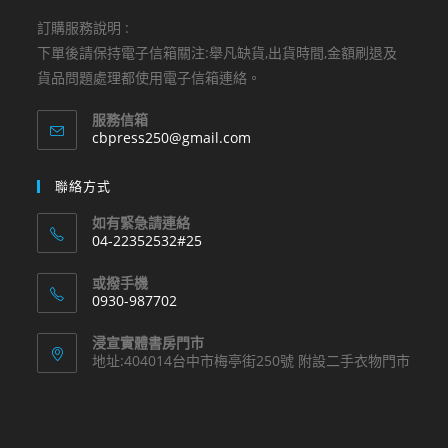
訂購服務說明 :
下單後請保持電子信箱關注:舉凡缺貨,出貨時間,金額刷退及
貨品問題處理都使用電子信箱連絡。
服務信箱
Opens
cbpress250@gmail.com
in
your
聯絡方式
application
如有緊急請連絡
04-22352532#25
Opens
或撥手機
in
0930-987702
your
Opens
application
浸宣實體書房門市
in
地址:404014台中市梅亭街250號 附設二手衣物門市
your
application