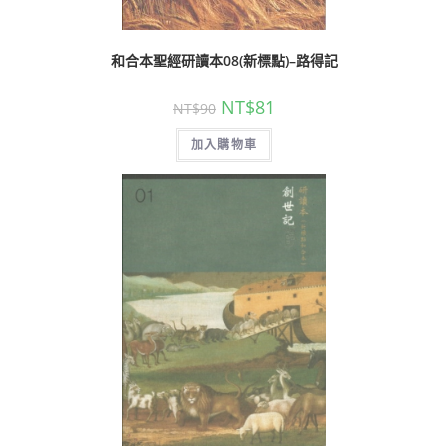
和合本聖經研讀本08(新標點)–路得記
NT$
81
NT$
90
加入購物車