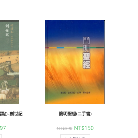
標點)–創世記
簡明聖經(二手書)
97
NT$
150
NT$
390