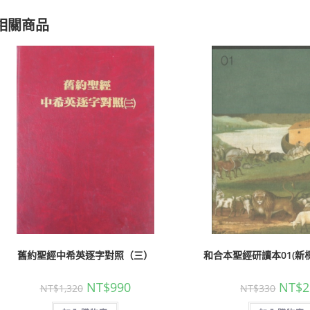
相關商品
舊約聖經中希英逐字對照（三）
和合本聖經研讀本01(新
NT$
990
NT$
2
NT$
1,320
NT$
330