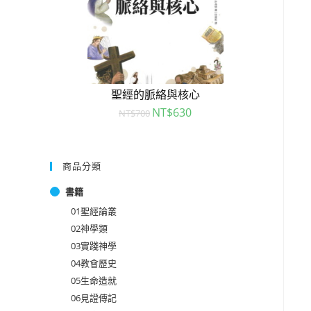
聖經的脈絡與核心
NT$
630
NT$
700
商品分類
書籍
01聖經論叢
02神學類
03實踐神學
04教會歷史
05生命造就
06見證傳記