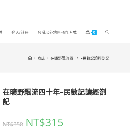
載
登入/註冊
台灣以外地區操作方式
0
>
商店
>
在曠野飄流四十年–民數記讀經劄記
在曠野飄流四十年–民數記讀經劄
記
NT$
315
NT$
350