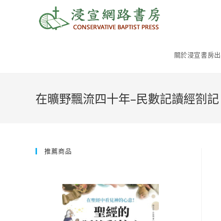
Skip
to
content
關於浸宣書房出
在曠野飄流四十年–民數記讀經劄記
推薦商品