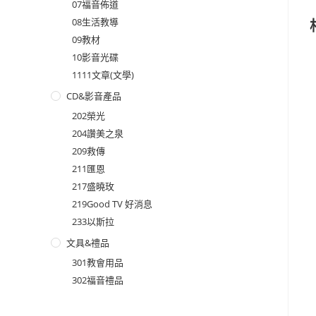
07福音佈道
08生活教導
09教材
10影音光碟
1111文章(文學)
CD&影音產品
202榮光
204讚美之泉
209救傳
211匯恩
217盛曉玫
219Good TV 好消息
233以斯拉
文具&禮品
301教會用品
302福音禮品