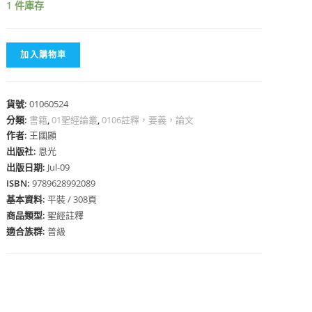
1 件庫存
加入購物車
心
貨號:
01060524
分類:
書籍
,
01聖經論叢
,
0106註釋，要義，論文
作者:
王國顯
出版社:
恩光
出版日期:
Jul-09
ISBN:
9789628992089
基本資料:
平裝 / 308頁
商品類型:
聖經註釋
適合族群:
普級