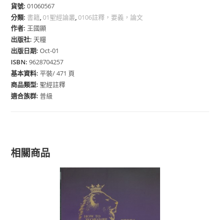
貨號:
01060567
分類:
書籍
,
01聖經論叢
,
0106註釋，要義，論文
作者:
王國顯
出版社:
天糧
出版日期:
Oct-01
ISBN:
9628704257
基本資料:
平裝/ 471 頁
商品類型:
聖經註釋
適合族群:
普級
相關商品