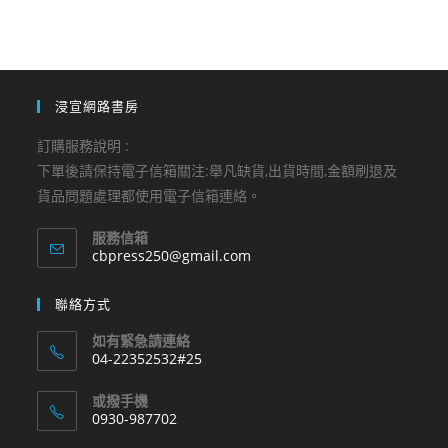
浸宣網路書房
訂購服務說明 :
下單後請保持電子信箱關注:舉凡缺貨,出貨時間,金額刷退及
貨品問題處理都使用電子信箱連絡。
服務信箱
Opens
cbpress250@gmail.com
in
your
聯絡方式
application
如有緊急請連絡
04-22352532#25
Opens
或撥手機
in
0930-987702
your
Opens