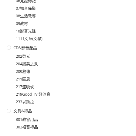
06見證傳記
07福音佈道
08生活教導
09教材
10影音光碟
1111文章(文學)
CD&影音產品
202榮光
204讚美之泉
209救傳
211匯恩
217盛曉玫
219Good TV 好消息
233以斯拉
文具&禮品
301教會用品
302福音禮品