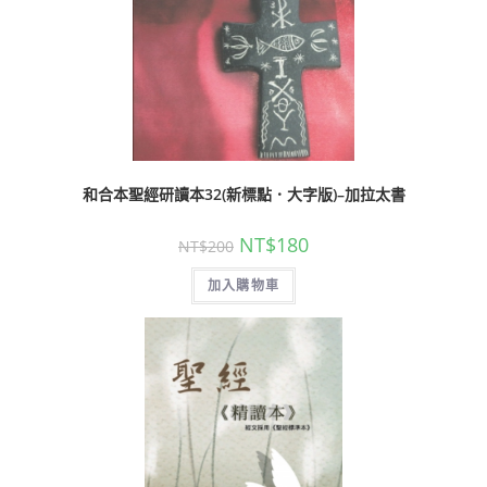
和合本聖經研讀本32(新標點．大字版)–加拉太書
NT$
180
NT$
200
加入購物車