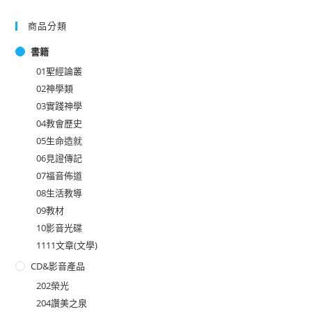
商品分類
書籍
01聖經論叢
02神學類
03實踐神學
04教會歷史
05生命造就
06見證傳記
07福音佈道
08生活教導
09教材
10影音光碟
1111文章(文學)
CD&影音產品
202榮光
204讚美之泉