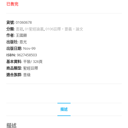
已售完
貨號:
01060678
分類:
書籍
,
01聖經論叢
,
0106註釋，要義，論文
作者:
王國顯
出版社:
恩光
出版日期:
Nov-99
ISBN:
9627458503
基本資料:
平裝/ 326頁
商品類型:
聖經註釋
適合族群:
普級
描述
描述