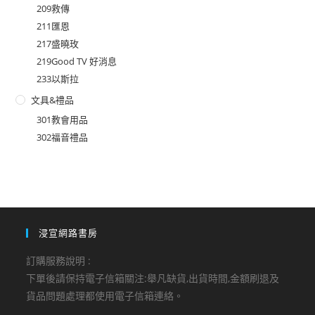
209救傳
211匯恩
217盛曉玫
219Good TV 好消息
233以斯拉
文具&禮品
301教會用品
302福音禮品
浸宣網路書房
訂購服務說明 :
下單後請保持電子信箱關注:舉凡缺貨,出貨時間,金額刷退及
貨品問題處理都使用電子信箱連絡。