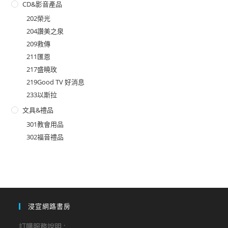
CD&影音產品
202榮光
204讚美之泉
209救傳
211匯恩
217盛曉玫
219Good TV 好消息
233以斯拉
文具&禮品
301教會用品
302福音禮品
浸宣網路書房
訂購服務說明 :