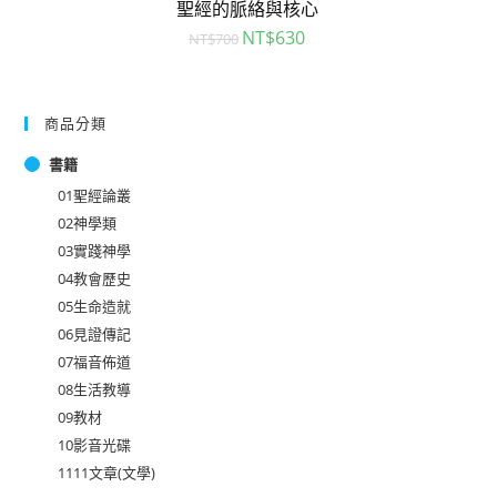
聖經的脈絡與核心
NT$
630
NT$
700
商品分類
書籍
01聖經論叢
02神學類
03實踐神學
04教會歷史
05生命造就
06見證傳記
07福音佈道
08生活教導
09教材
10影音光碟
1111文章(文學)