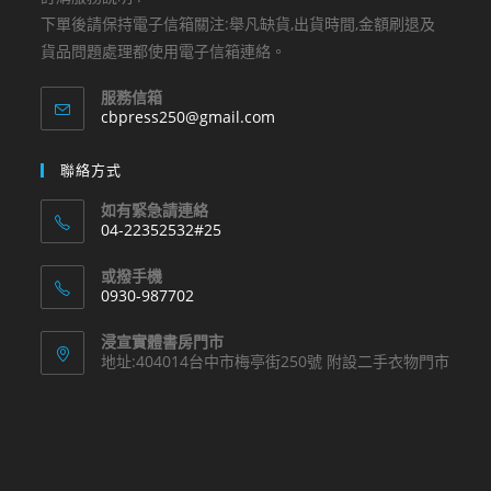
下單後請保持電子信箱關注:舉凡缺貨,出貨時間,金額刷退及
貨品問題處理都使用電子信箱連絡。
服務信箱
Opens
cbpress250@gmail.com
in
your
聯絡方式
application
如有緊急請連絡
04-22352532#25
Opens
或撥手機
in
0930-987702
your
Opens
application
浸宣實體書房門市
in
地址:404014台中市梅亭街250號 附設二手衣物門市
your
application