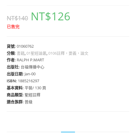
NT$
126
NT$
140
已售完
貨號:
01060762
分類:
書籍
,
01聖經論叢
,
0106註釋，要義，論文
作者:
RALPH P.MART
出版社:
台福傳播中心
出版日期:
Jan-00
ISBN:
1885216297
基本資料:
平裝/ 130 頁
商品類型:
聖經註釋
適合族群:
普級