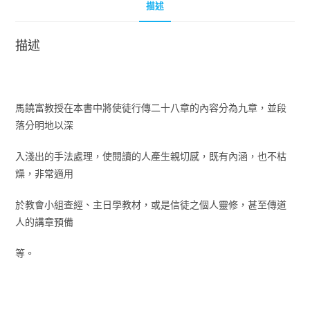
描述
描述
馬饒富教授在本書中將使徒行傳二十八章的內容分為九章，並段
落分明地以深
入淺出的手法處理，使閱讀的人產生親切感，既有內涵，也不枯
燥，非常適用
於教會小組查經、主日學教材，或是信徒之個人靈修，甚至傳道
人的講章預備
等。