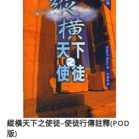
縱橫天下之使徒–使徒行傳註釋(POD
版)