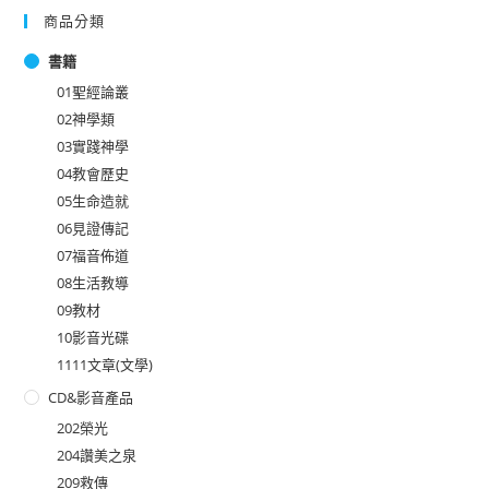
商品分類
書籍
01聖經論叢
02神學類
03實踐神學
04教會歷史
05生命造就
06見證傳記
07福音佈道
08生活教導
09教材
10影音光碟
1111文章(文學)
CD&影音產品
202榮光
204讚美之泉
209救傳