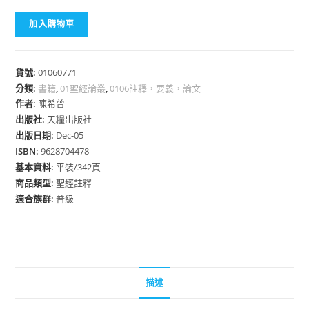
加入購物車
貨號:
01060771
分類:
書籍
,
01聖經論叢
,
0106註釋，要義，論文
作者:
陳希曾
出版社:
天糧出版社
出版日期:
Dec-05
ISBN:
9628704478
基本資料:
平裝/342頁
商品類型:
聖經註釋
適合族群:
普級
描述