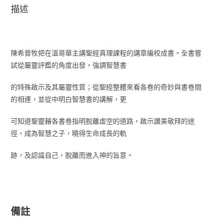
描述
陳希曾牧把在溫哥華主講聖經真理課程的講章編校成書。全書嘗
試從屬靈評鑑的角度出發，強調智慧書
的特殊啟示及其屬靈性質；從聖經整體來看各卷的奇妙與書卷間
的相連，並從中明白智慧書的講解，更
可知道聖靈藉各書卷指明脫離虛空的道路，啟示讚美敬拜的途
徑，成為智慧之子，曉得生命成長的軌
跡，及認識自己，脫離而進入神的旨意。
備註