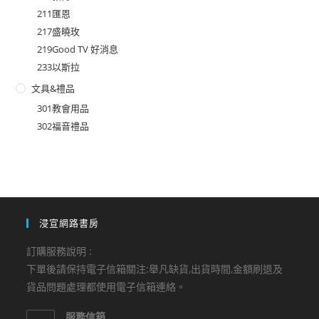
211匯恩
217盛曉玫
219Good TV 好消息
233以斯拉
文具&禮品
301教會用品
302福音禮品
浸宣網路書房
訂購服務說明 :
下單後請保持電子信箱關注:舉凡缺貨,出貨時間,金額刷退及
貨品問題處理都使用電子信箱連絡。
服務信箱