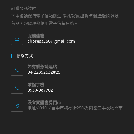
訂購服務說明 :
下單後請保持電子信箱關注:舉凡缺貨,出貨時間,金額刷退及
貨品問題處理都使用電子信箱連絡。
服務信箱
Opens
cbpress250@gmail.com
in
your
聯絡方式
application
如有緊急請連絡
04-22352532#25
Opens
或撥手機
in
0930-987702
your
Opens
application
浸宣實體書房門市
in
地址:404014台中市梅亭街250號 附設二手衣物門市
your
application