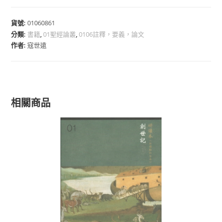
貨號:
01060861
分類:
書籍
,
01聖經論叢
,
0106註釋，要義，論文
作者:
寇世遠
相關商品