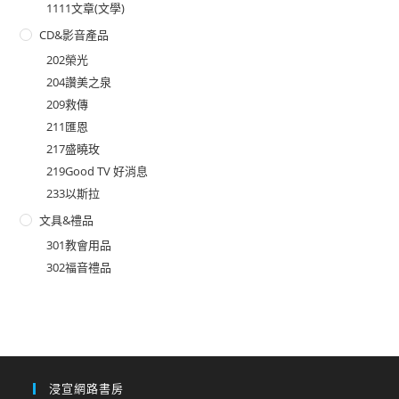
1111文章(文學)
CD&影音產品
202榮光
204讚美之泉
209救傳
211匯恩
217盛曉玫
219Good TV 好消息
233以斯拉
文具&禮品
301教會用品
302福音禮品
浸宣網路書房