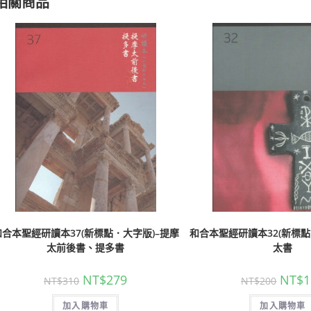
相關商品
和合本聖經研讀本37(新標點．大字版)–提摩
和合本聖經研讀本32(新標點
太前後書、提多書
太書
NT$
279
NT$
1
NT$
310
NT$
200
加入購物車
加入購物車