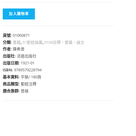
加入購物車
貨號:
01060871
心
分類:
書籍
,
01聖經論叢
,
0106註釋，要義，論文
作者:
陳希曾
出版社:
活道出版社
出版日期:
1921-01
ISBN:
9789579228794
基本資料:
平裝/ 180頁
商品類型:
聖經注釋
適合族群:
普級