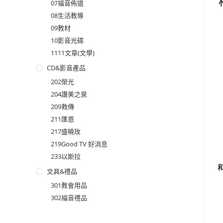
07福音佈道
08生活教導
09教材
10影音光碟
1111文章(文學)
CD&影音產品
202榮光
204讚美之泉
209救傳
211匯恩
217盛曉玫
219Good TV 好消息
233以斯拉
文具&禮品
301教會用品
302福音禮品