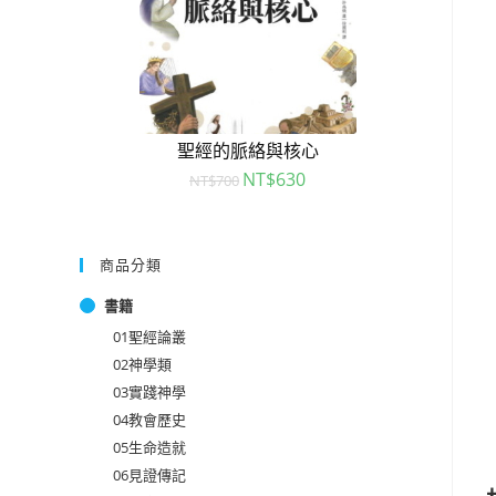
聖經的脈絡與核心
NT$
630
NT$
700
商品分類
書籍
01聖經論叢
02神學類
03實踐神學
04教會歷史
05生命造就
06見證傳記