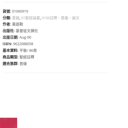
貨號:
01060919
分類:
書籍
,
01聖經論叢
,
0106註釋，要義，論文
作者:
黃迦勒
出版社:
基督徒文摘社
出版日期:
Aug-00
心
ISBN:
9622088058
基本資料:
平裝/ 86頁
商品類型:
聖經註釋
適合族群:
普級