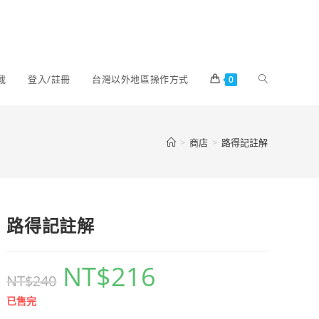
載
登入/註冊
台灣以外地區操作方式
0
>
商店
>
路得記註解
路得記註解
NT$
216
NT$
240
已售完