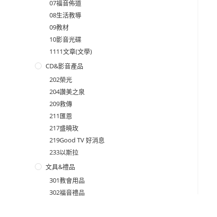
07福音佈道
08生活教導
09教材
10影音光碟
1111文章(文學)
CD&影音產品
202榮光
204讚美之泉
209救傳
211匯恩
217盛曉玫
219Good TV 好消息
233以斯拉
文具&禮品
301教會用品
302福音禮品