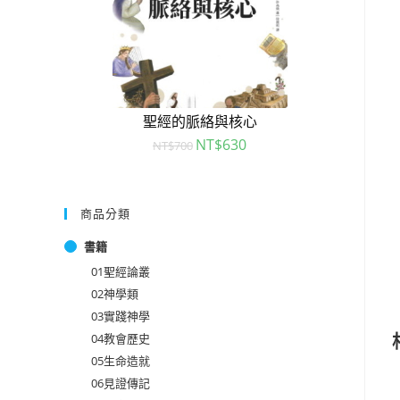
聖經的脈絡與核心
NT$
630
NT$
700
商品分類
書籍
01聖經論叢
02神學類
03實踐神學
04教會歷史
05生命造就
06見證傳記