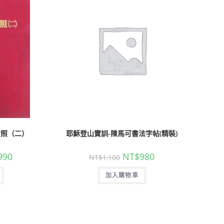
對照（二）
耶穌登山寶訓-陳馬可書法字帖(精裝)
990
NT$
980
NT$
1,100
加入購物車