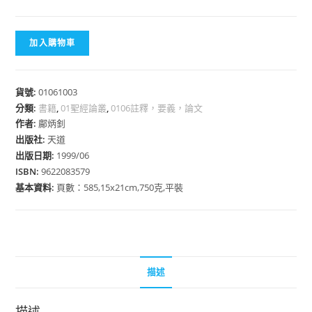
加入購物車
貨號:
01061003
分類:
書籍
,
01聖經論叢
,
0106註釋，要義，論文
作者:
鄺炳釗
出版社:
天道
出版日期:
1999/06
ISBN:
9622083579
基本資料:
頁數：585,15x21cm,750克,平裝
描述
描述