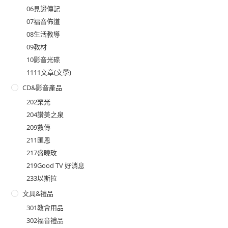
06見證傳記
07福音佈道
08生活教導
09教材
10影音光碟
1111文章(文學)
CD&影音產品
202榮光
204讚美之泉
209救傳
211匯恩
217盛曉玫
219Good TV 好消息
233以斯拉
文具&禮品
301教會用品
302福音禮品