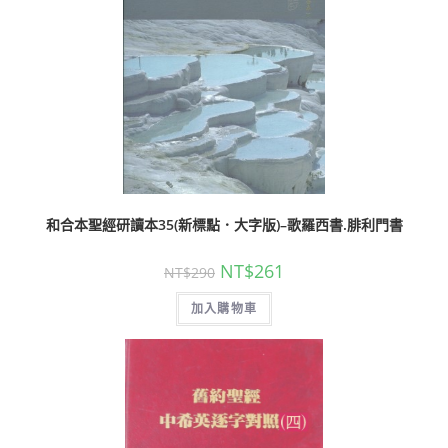
和合本聖經研讀本35(新標點．大字版)–歌羅西書.腓利門書
NT$
261
NT$
290
加入購物車