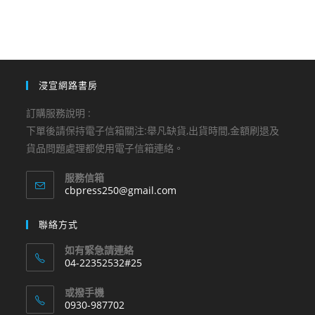
浸宣網路書房
訂購服務說明 :
下單後請保持電子信箱關注:舉凡缺貨,出貨時間,金額刷退及
貨品問題處理都使用電子信箱連絡。
服務信箱
Opens
cbpress250@gmail.com
in
your
聯絡方式
application
如有緊急請連絡
04-22352532#25
Opens
或撥手機
in
0930-987702
your