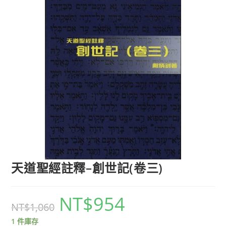
天道聖經註釋–創世記(卷三)
NT$
954
NT$
1,060
1 件庫存