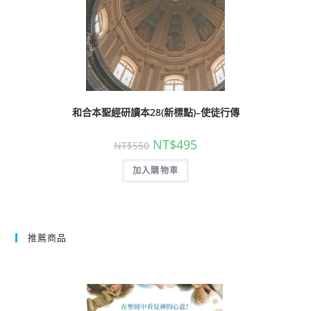
和合本聖經研讀本28(新標點)–使徒行傳
NT$
495
NT$
550
加入購物車
推薦商品