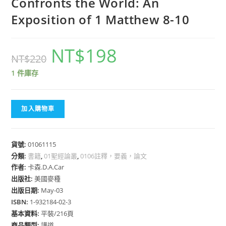
Confronts the World: An
Exposition of 1 Matthew 8-10
NT$
198
NT$
220
1 件庫存
加入購物車
貨號:
01061115
分類:
書籍
,
01聖經論叢
,
0106註釋，要義，論文
作者:
卡森.D.A.Car
出版社:
美國麥種
出版日期:
May-03
ISBN:
1-932184-02-3
基本資料:
平裝/216頁
商品類型:
講道