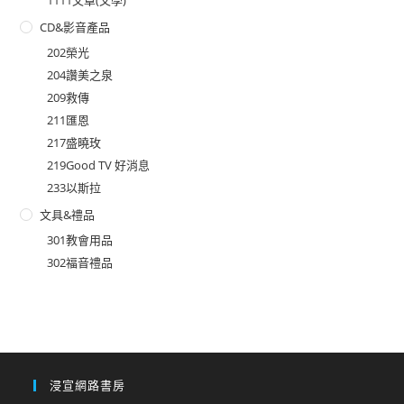
CD&影音產品
202榮光
204讚美之泉
209救傳
211匯恩
217盛曉玫
219Good TV 好消息
233以斯拉
文具&禮品
301教會用品
302福音禮品
浸宣網路書房