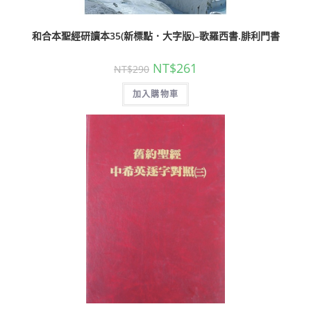
和合本聖經研讀本35(新標點．大字版)–歌羅西書.腓利門書
NT$
261
NT$
290
加入購物車