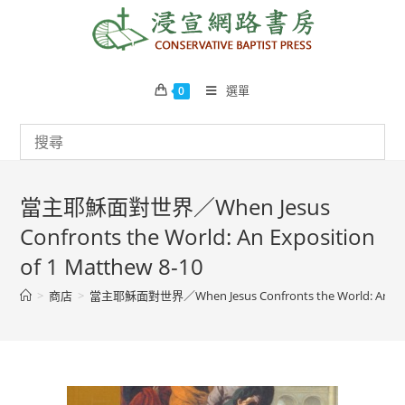
Skip
to
content
選單
0
當主耶穌面對世界／When Jesus
Confronts the World: An Exposition
of 1 Matthew 8-10
>
商店
>
當主耶穌面對世界／When Jesus Confronts the World: An Expos