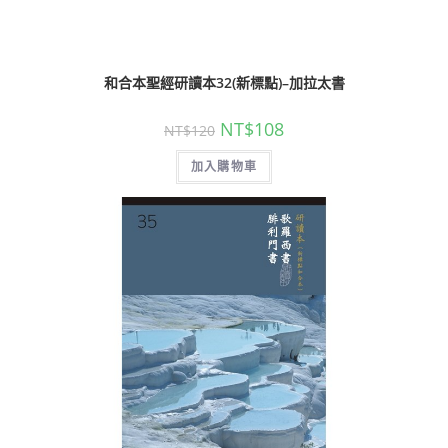
和合本聖經研讀本32(新標點)–加拉太書
NT$
108
NT$
120
加入購物車