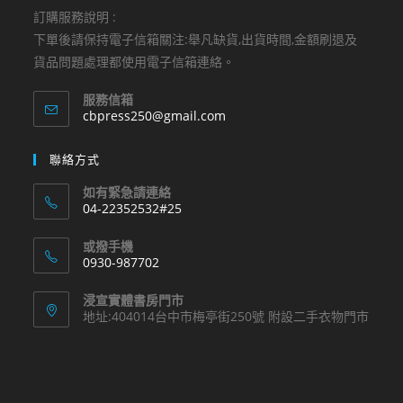
訂購服務說明 :
下單後請保持電子信箱關注:舉凡缺貨,出貨時間,金額刷退及
貨品問題處理都使用電子信箱連絡。
服務信箱
Opens
cbpress250@gmail.com
in
your
聯絡方式
application
如有緊急請連絡
04-22352532#25
Opens
或撥手機
in
0930-987702
your
Opens
application
浸宣實體書房門市
in
地址:404014台中市梅亭街250號 附設二手衣物門市
your
application