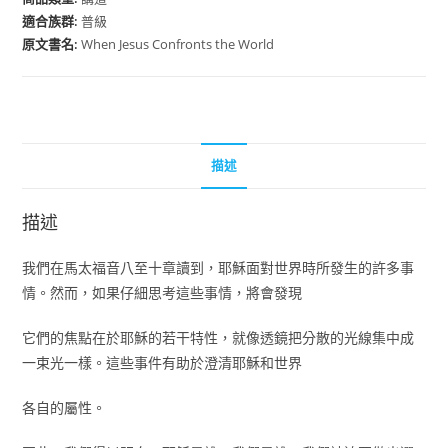
適合族群:
普級
原文書名:
When Jesus Confronts the World
描述
描述
我們在馬太福音八至十章讀到，耶穌面對世界時所發生的許多事
情。然而，如果仔細思考這些事情，將會發現
它們的焦點在於耶穌的若干特性，就像透鏡把分散的光線集中成
一束光一樣。這些事件有助於澄清耶穌和世界
各自的屬性。