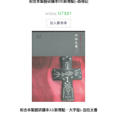
和合本聖經研讀本08(新標點)–路得記
NT$
81
NT$
90
加入購物車
和合本聖經研讀本32(新標點．大字版)–加拉太書