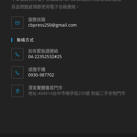
貨品問題處理都使用電子信箱連絡。
服務信箱
Opens
cbpress250@gmail.com
in
your
聯絡方式
application
如有緊急請連絡
04-22352532#25
Opens
或撥手機
in
0930-987702
your
Opens
application
浸宣實體書房門市
in
地址:404014台中市梅亭街250號 附設二手衣物門市
your
application