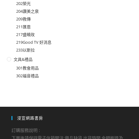
202榮光
204讚美之泉
209救傳
211匯恩
217盛曉玫
219Good TV 好消息
233以斯拉
文具&禮品
301教會用品
302福音禮品
浸宣網路書房
訂購服務說明 :
下單後請保持電子信箱關注:舉凡缺貨,出貨時間,金額刷退及