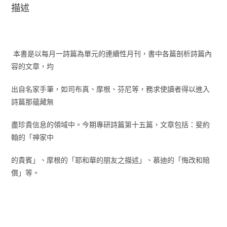
描述
本書是以每月一詩篇為單元的連續性月刊，書中各篇剖析詩篇內
容的文章，均
出自名家手筆，如司布真、摩根、芬尼等，務求使讀者得以進入
詩篇那蘊藏無
盡珍貴信息的領域中。今期專研詩篇第十五篇，文章包括：斐約
翰的「神家中
的貴賓」、摩根的「耶和華的朋友之描述」、慕迪的「悔改和賠
償」等。