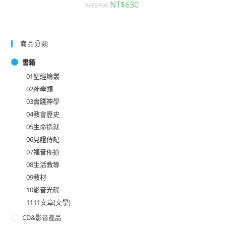
NT$
630
NT$
700
商品分類
書籍
01聖經論叢
02神學類
03實踐神學
04教會歷史
05生命造就
06見證傳記
07福音佈道
08生活教導
09教材
10影音光碟
1111文章(文學)
CD&影音產品