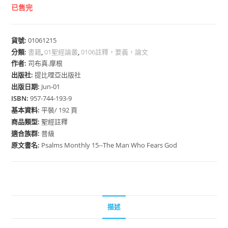
已售完
貨號:
01061215
分類:
書籍
,
01聖經論叢
,
0106註釋，要義，論文
作者:
司布真.摩根
出版社:
提比哩亞出版社
出版日期:
Jun-01
ISBN:
957-744-193-9
基本資料:
平裝/ 192 頁
商品類型:
聖經註釋
適合族群:
普級
原文書名:
Psalms Monthly 15--The Man Who Fears God
描述