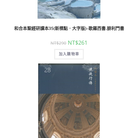
和合本聖經研讀本35(新標點．大字版)–歌羅西書.腓利門書
NT$
261
NT$
290
加入購物車