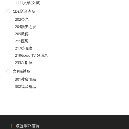
1111文章(文學)
CD&影音產品
202榮光
204讚美之泉
209救傳
211匯恩
217盛曉玫
219Good TV 好消息
233以斯拉
文具&禮品
301教會用品
302福音禮品
浸宣網路書房