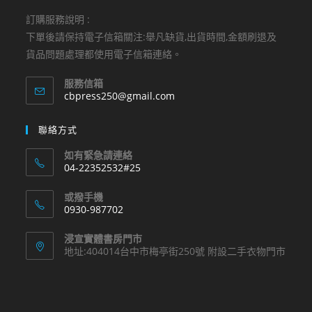
訂購服務說明 :
下單後請保持電子信箱關注:舉凡缺貨,出貨時間,金額刷退及
貨品問題處理都使用電子信箱連絡。
服務信箱
Opens
cbpress250@gmail.com
in
your
聯絡方式
application
如有緊急請連絡
04-22352532#25
Opens
或撥手機
in
0930-987702
your
Opens
application
浸宣實體書房門市
in
地址:404014台中市梅亭街250號 附設二手衣物門市
your
application