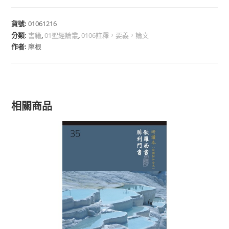
貨號:
01061216
分類:
書籍
,
01聖經論叢
,
0106註釋，要義，論文
作者:
摩根
相關商品