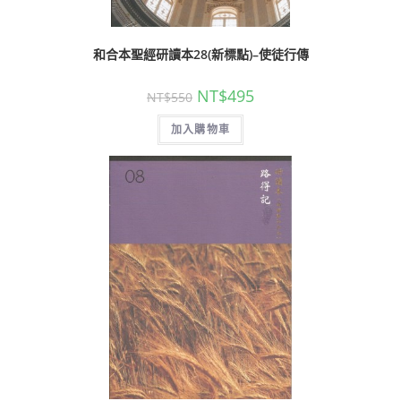
和合本聖經研讀本28(新標點)–使徒行傳
NT$
495
NT$
550
加入購物車