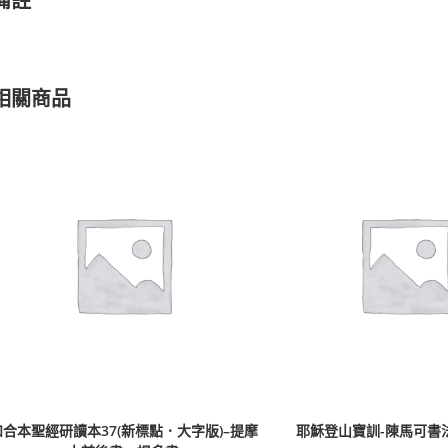
備註
相關商品
和合本聖經研讀本37(新標點．大字版)–提摩
耶穌登山寶訓-陳馬可書法