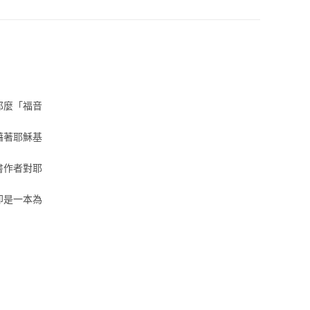
那麼「福音
藉著耶穌基
書作者對耶
即是一本為