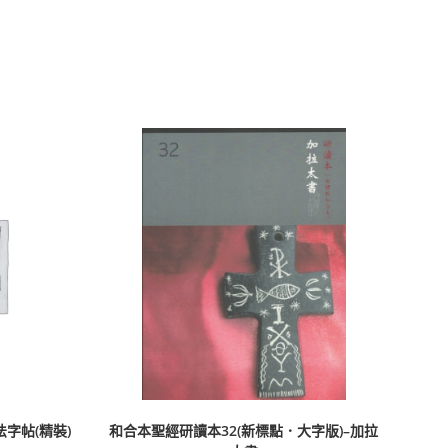
字帖(精裝)
和合本聖經研讀本32(新標點．大字版)–加拉