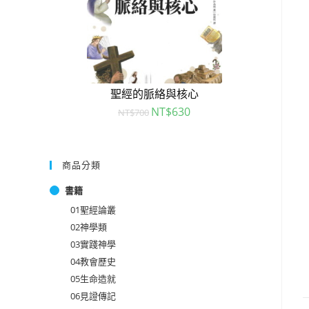
聖經的脈絡與核心
NT$
630
NT$
700
商品分類
書籍
01聖經論叢
02神學類
03實踐神學
04教會歷史
05生命造就
06見證傳記