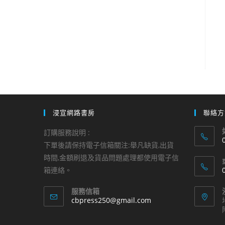
浸宣網路書房
聯絡方
訂購服務說明 :
下單後請保持電子信箱關注:舉凡缺貨,出貨
時間,金額刷退及貨品問題處理都使用電子信
i
箱連絡。
a
服務信箱
i
Opens
cbpress250@gmail.com
in
your
a