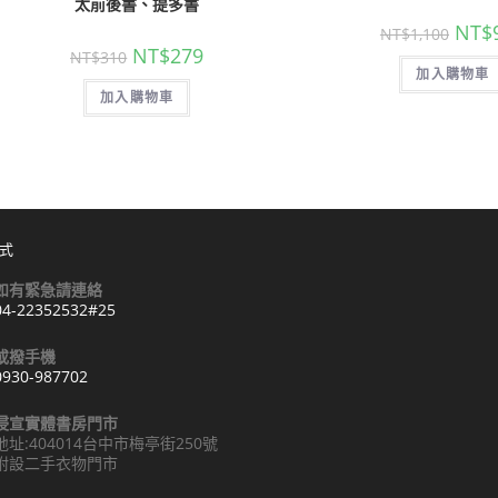
太前後書、提多書
NT$
NT$
1,100
NT$
279
NT$
310
加入購物車
加入購物車
式
如有緊急請連絡
04-22352532#25
Opens
或撥手機
n
0930-987702
your
Opens
pplication
浸宣實體書房門市
n
地址:404014台中市梅亭街250號
your
附設二手衣物門市
pplication