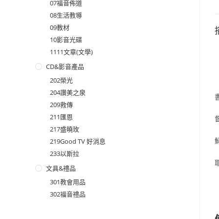
07福音佈道
08生活教導
09教材
10影音光碟
1111文章(文學)
CD&影音產品
202榮光
204讚美之泉
209救傳
211匯恩
217盛曉玫
219Good TV 好消息
233以斯拉
文具&禮品
301教會用品
302福音禮品