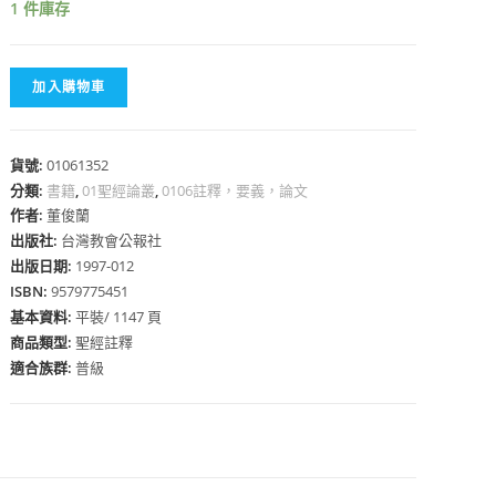
1 件庫存
加入購物車
心
貨號:
01061352
分類:
書籍
,
01聖經論叢
,
0106註釋，要義，論文
作者:
董俊蘭
出版社:
台灣教會公報社
出版日期:
1997-012
ISBN:
9579775451
基本資料:
平裝/ 1147 頁
商品類型:
聖經註釋
適合族群:
普級