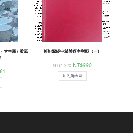
．大字版)–歌羅
舊約聖經中希英逐字對照（一）
書
NT$
990
NT$
1,320
61
加入購物車