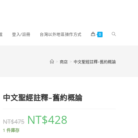
載
登入/註冊
台灣以外地區操作方式
0
>
商店
>
中文聖經註釋–舊約概論
中文聖經註釋–舊約概論
NT$
428
NT$
475
1 件庫存