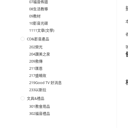
07福音佈道
08生活教導
09教材
10影音光碟
1111文章(文學)
CD&影音產品
202榮光
204讚美之泉
209救傳
211匯恩
217盛曉玫
219Good TV 好消息
233以斯拉
文具&禮品
301教會用品
302福音禮品