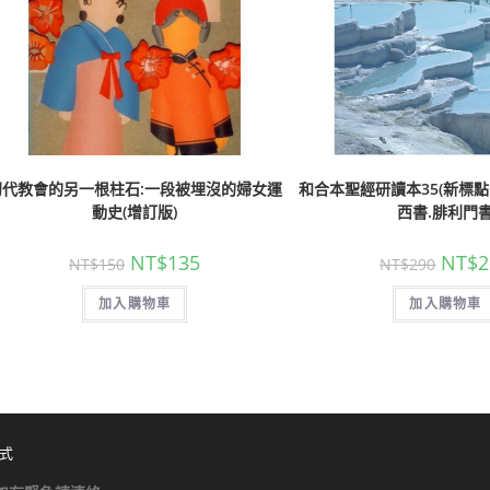
初代教會的另一根柱石:一段被埋沒的婦女運
和合本聖經研讀本35(新標點
動史(增訂版)
西書.腓利門
NT$
135
NT$
2
NT$
150
NT$
290
加入購物車
加入購物車
式