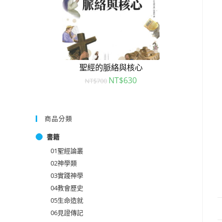
聖經的脈絡與核心
NT$
630
NT$
700
商品分類
書籍
01聖經論叢
02神學類
03實踐神學
04教會歷史
05生命造就
06見證傳記