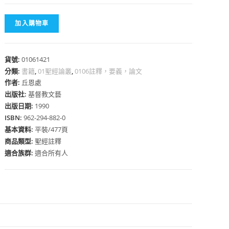
加入購物車
貨號:
01061421
心
分類:
書籍
,
01聖經論叢
,
0106註釋，要義，論文
作者:
丘恩處
出版社:
基督教文藝
出版日期:
1990
ISBN:
962-294-882-0
基本資料:
平裝/477頁
商品類型:
聖經註釋
適合族群:
適合所有人