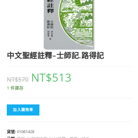
中文聖經註釋–士師記.路得記
NT$
513
NT$
570
1 件庫存
加入購物車
貨號:
01061428