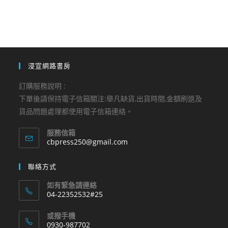
浸宣網路書房
訂購服務說明 :
下單後請保持電子信箱關注:舉凡缺貨,出貨時間,金額刷退及
貨品問題處理都使用電子信箱連絡。
服務信箱
Opens
cbpress250@gmail.com
in
your
聯絡方式
application
如有緊急請連絡
04-22352532#25
Opens
或撥手機
in
0930-987702