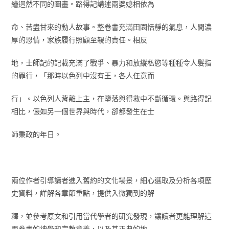
繪迥然不同的圖畫。路得記講述兩婆媳相依為
命、苦盡甘來的動人故事。整卷書充滿田園恬靜的氣息，人間濃
厚的恩情，家族履行照顧至親的責任。相反
地，士師記的記載充滿了戰爭、暴力和放縱私慾等種種令人髮指
的罪行，「那時以色列中沒有王，各人任意而
行」。以色列人背離上主，在墮落與得救中不斷循環。與路得記
相比，儼如另一個世界與時代，卻都發生在士
師秉政的年日。
兩位作者引導讀者進入舊約的文化場景，細心選取及分析各項歷
史資料，詳解各章節重點，提供入微獨到的解
釋，並參考原文和引用當代學者的研究發現，讓讀者更能理解這
兩卷書的神學和宗教意義，以及其正典的地