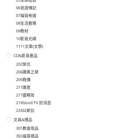
06見證傳記
07福音佈道
08生活教導
09教材
10影音光碟
1111文章(文學)
CD&影音產品
202榮光
204讚美之泉
209救傳
211匯恩
217盛曉玫
219Good TV 好消息
233以斯拉
文具&禮品
301教會用品
302福音禮品