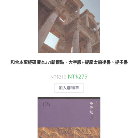
和合本聖經研讀本37(新標點．大字版)–提摩太前後書、提多書
NT$
279
NT$
310
加入購物車