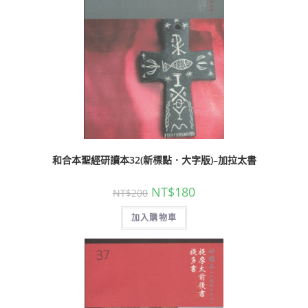
和合本聖經研讀本32(新標點．大字版)–加拉太書
NT$
180
NT$
200
加入購物車