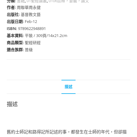
分類:
書籍
,
01聖經論叢
,
0106註釋，要義，論文
作者:
周聯華周永健
出版社:
基督教文藝
出版日期:
Feb-12
ISBN:
9789622948891
基本資料:
平裝 / 309頁/14x21.2cm
商品類型:
聖經研經
適合族群:
普級
描述
描述
舊約士師記和路得記所記述的事，都發生在士師的年代，但卻描