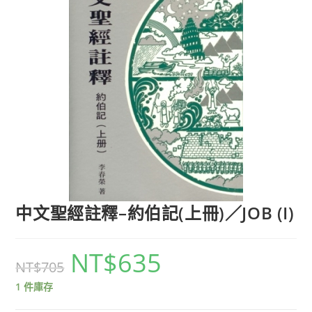
中文聖經註釋–約伯記(上冊)／JOB (I)
NT$
635
NT$
705
1 件庫存