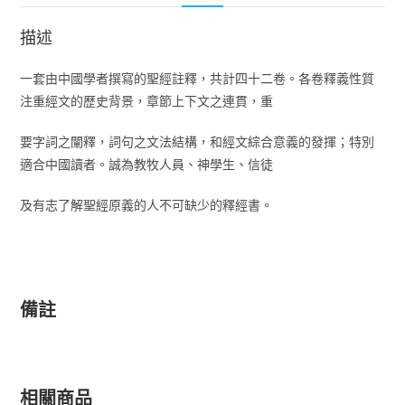
描述
一套由中國學者撰寫的聖經註釋，共計四十二卷。各卷釋義性質
注重經文的歷史背景，章節上下文之連貫，重
要字詞之闡釋，詞句之文法結構，和經文綜合意義的發揮；特別
適合中國讀者。誠為教牧人員、神學生、信徒
及有志了解聖經原義的人不可缺少的釋經書。
備註
相關商品