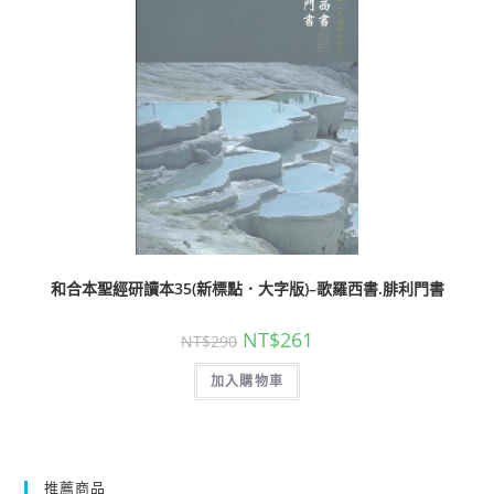
和合本聖經研讀本35(新標點．大字版)–歌羅西書.腓利門書
NT$
261
NT$
290
加入購物車
推薦商品