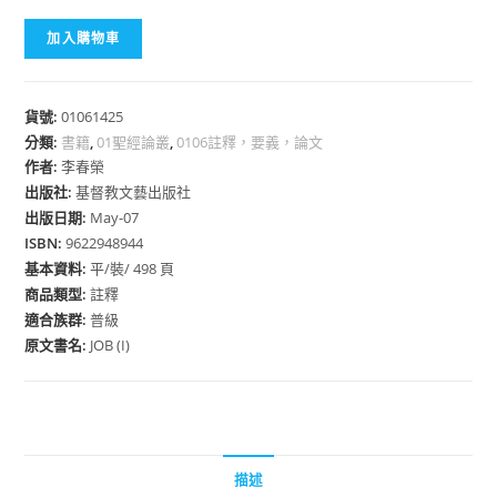
加入購物車
貨號:
01061425
分類:
書籍
,
01聖經論叢
,
0106註釋，要義，論文
作者:
李春榮
出版社:
基督教文藝出版社
出版日期:
May-07
ISBN:
9622948944
基本資料:
平/裝/ 498 頁
商品類型:
註釋
適合族群:
普級
原文書名:
JOB (I)
描述