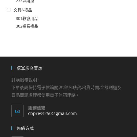
233以斯拉
文具&禮品
301教會用品
302福音禮品
浸宣網路書房
訂購服務說明 :
下單後請保持電子信箱關注:舉凡缺貨,出貨時間,金額刷退及
貨品問題處理都使用電子信箱連絡。
服務信箱
Opens
cbpress250@gmail.com
in
your
聯絡方式
application