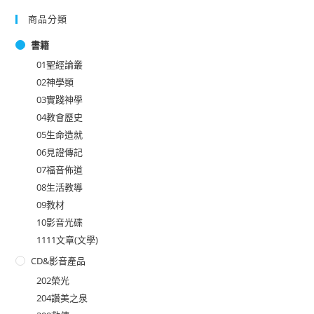
商品分類
書籍
01聖經論叢
02神學類
03實踐神學
04教會歷史
05生命造就
06見證傳記
07福音佈道
08生活教導
09教材
10影音光碟
1111文章(文學)
CD&影音產品
202榮光
204讚美之泉