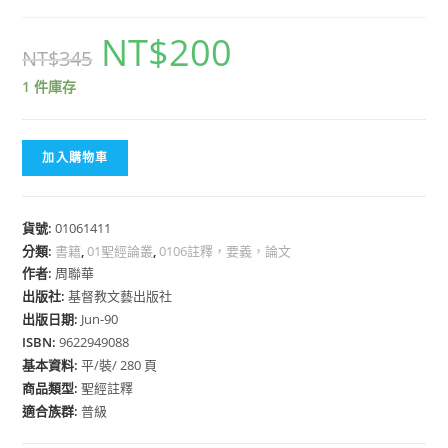
NT$
200
NT$
345
1 件庫存
加入購物車
貨號:
01061411
分類:
書籍
,
01聖經論叢
,
0106註釋，要義，論文
作者:
周聯華
出版社:
基督教文藝出版社
出版日期:
Jun-90
ISBN:
9622949088
基本資料:
平/裝/ 280 頁
商品類型:
聖經註釋
適合族群:
普級