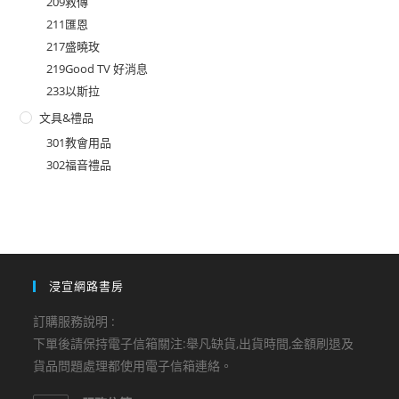
209救傳
211匯恩
217盛曉玫
219Good TV 好消息
233以斯拉
文具&禮品
301教會用品
302福音禮品
浸宣網路書房
訂購服務說明 :
下單後請保持電子信箱關注:舉凡缺貨,出貨時間,金額刷退及
貨品問題處理都使用電子信箱連絡。