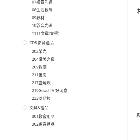
07福音佈道
08生活教導
09教材
10影音光碟
1111文章(文學)
CD&影音產品
202榮光
204讚美之泉
209救傳
211匯恩
217盛曉玫
219Good TV 好消息
233以斯拉
文具&禮品
301教會用品
302福音禮品