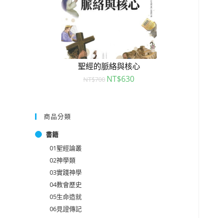
聖經的脈絡與核心
NT$
630
NT$
700
商品分類
書籍
01聖經論叢
02神學類
03實踐神學
04教會歷史
05生命造就
06見證傳記