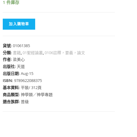
1 件庫存
加入購物車
心
貨號:
01061385
分類:
書籍
,
01聖經論叢
,
0106註釋，要義，論文
作者:
梁美心
出版社:
天道
出版日期:
Aug-15
ISBN:
9789622088375
基本資料:
平裝/ 312頁
商品類型:
神學類／神學專題
適合族群:
普級