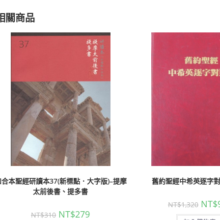
相關商品
和合本聖經研讀本37(新標點．大字版)–提摩
舊約聖經中希英逐字
太前後書、提多書
NT$
NT$
1,320
NT$
279
NT$
310