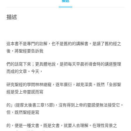
描述
描述
這本書不是專門的註解，也不是舊約的講解書。是讀了舊約經之
後，將聖經要告訴我
們的話寫下來；更具體地說，是把每天早晨祈禱會時的講道整理
而成的文章。今天，
研究聖經的學問林林總寵，逐年廣衍，越見深奧。既然「全部聖
經是受上帝靈感而寫
的」(提摩太後書三章15節)，沒有得到上帝的靈感便無法接受它。
但，既然聖經是寫
的，便是一種文書。既是文書，就要人去理解。在理性背景之