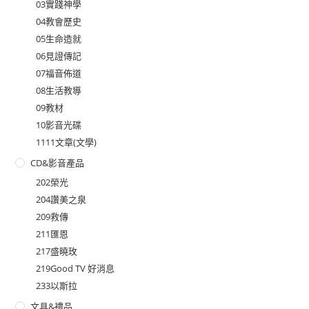
03實踐神學
04教會歷史
05生命造就
06見證傳記
07福音佈道
08生活教導
09教材
10影音光碟
1111文章(文學)
CD&影音產品
202榮光
204讚美之泉
209救傳
211匯恩
217盛曉玫
219Good TV 好消息
233以斯拉
文具&禮品