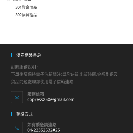
301教會用品
302福音禮品
浸宣網路書房
訂購服務說明 :
下單後請保持電子信箱關注:舉凡缺貨,出貨時間,金額刷退及
貨品問題處理都使用電子信箱連絡。
服務信箱
Opens
cbpress250@gmail.com
in
your
聯絡方式
application
如有緊急請連絡
04-22352532#25