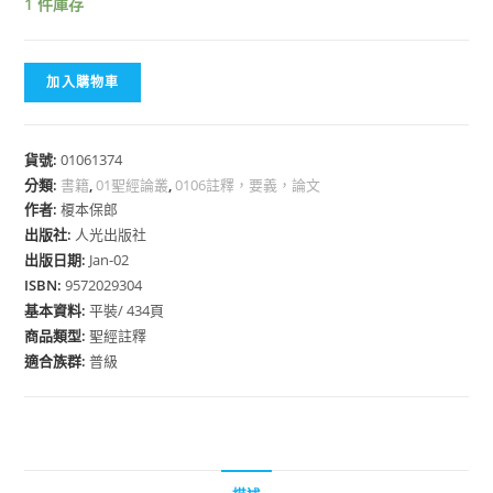
1 件庫存
加入購物車
貨號:
01061374
分類:
書籍
,
01聖經論叢
,
0106註釋，要義，論文
作者:
榎本保郎
出版社:
人光出版社
出版日期:
Jan-02
ISBN:
9572029304
基本資料:
平裝/ 434頁
商品類型:
聖經註釋
適合族群:
普級