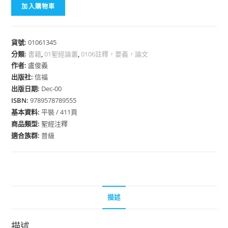
加入購物車
貨號:
01061345
分類:
書籍
,
01聖經論叢
,
0106註釋，要義，論文
作者:
盧俊義
出版社:
信福
出版日期:
Dec-00
ISBN:
9789578789555
基本資料:
平裝 / 411頁
商品類型:
聖經注釋
適合族群:
普級
描述
描述