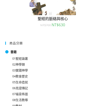
聖經的脈絡與核心
NT$
630
NT$
700
商品分類
書籍
01聖經論叢
02神學類
03實踐神學
04教會歷史
05生命造就
06見證傳記
07福音佈道
08生活教導
09教材