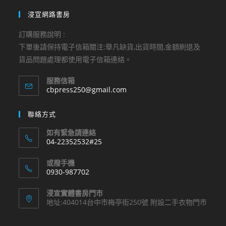
浸宣網路書房
訂購服務說明 :
下單後請保持電子信箱關注:舉凡缺貨,出貨時間,金額刷退及
貨品問題處理都使用電子信箱連絡。
服務信箱
Opens
cbpress250@gmail.com
in
your
聯絡方式
application
如有緊急請連絡
04-22352532#25
Opens
或撥手機
in
0930-987702
your
Opens
application
浸宣實體書房門市
in
地址:404014台中市梅亭街250號 附設二手衣物門市
your
application