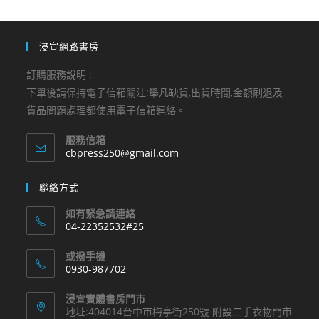
浸宣網路書房
訂購服務說明 :
下單後請保持電子信箱關注:舉凡缺貨,出貨時間,金額刷退及
貨品問題處理都使用電子信箱連絡。
服務信箱
Opens
cbpress250@gmail.com
in
your
聯絡方式
application
如有緊急請連絡
04-22352532#25
Opens
或撥手機
in
0930-987702
your
Opens
application
浸宣實體書房門市
in
地址:404014台中市梅亭街250號 附設二手衣物門市