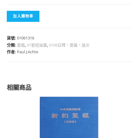
加入購物車
貨號:
01061316
分類:
書籍
,
01聖經論叢
,
0106註釋，要義，論文
作者:
Paul J.Achte
相關商品