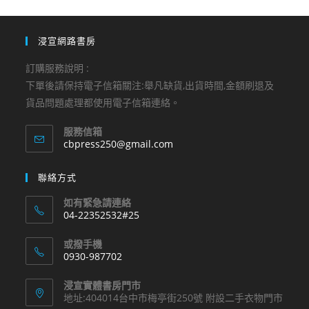
浸宣網路書房
訂購服務說明 :
下單後請保持電子信箱關注:舉凡缺貨,出貨時間,金額刷退及
貨品問題處理都使用電子信箱連絡。
服務信箱
Opens
cbpress250@gmail.com
in
your
聯絡方式
application
如有緊急請連絡
04-22352532#25
Opens
或撥手機
in
0930-987702
your
Opens
application
浸宣實體書房門市
in
地址:404014台中市梅亭街250號 附設二手衣物門市
your