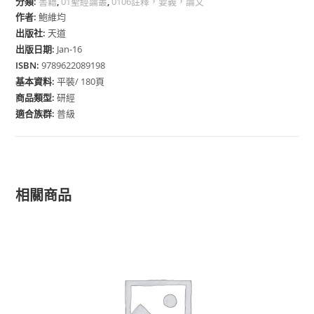
分類:
書籍
,
01聖經論叢
,
0106註釋，要義，論文
作者:
鮑維均
出版社:
天道
出版日期:
Jan-16
ISBN:
9789622089198
基本資料:
平裝/ 180頁
商品類型:
研經
適合族群:
普級
相關商品