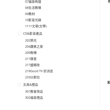
07福音佈道
08生活教導
09教材
10影音光碟
1111文章(文學)
CD&影音產品
202榮光
204讚美之泉
209救傳
211匯恩
217盛曉玫
219Good TV 好消息
233以斯拉
文具&禮品
301教會用品
302福音禮品