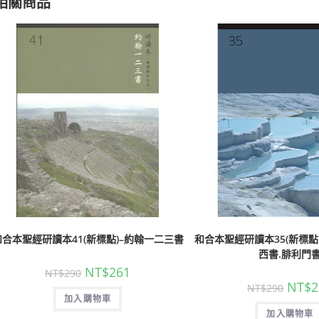
相關商品
和合本聖經研讀本41(新標點)–約翰一二三書
和合本聖經研讀本35(新標點
西書.腓利門
NT$
261
NT$
290
NT$
2
NT$
290
加入購物車
加入購物車