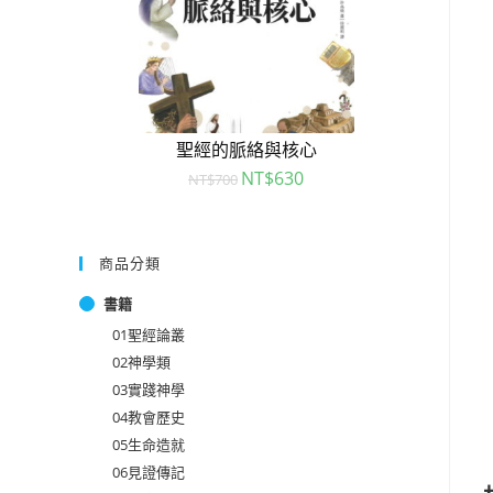
聖經的脈絡與核心
NT$
630
NT$
700
商品分類
書籍
01聖經論叢
02神學類
03實踐神學
04教會歷史
05生命造就
06見證傳記