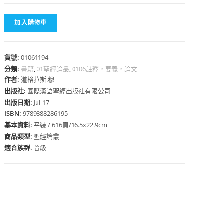
加入購物車
貨號:
01061194
心
分類:
書籍
,
01聖經論叢
,
0106註釋，要義，論文
作者:
道格拉斯.穆
出版社:
國際漢語聖經出版社有限公司
出版日期:
Jul-17
ISBN:
9789888286195
基本資料:
平裝 / 616頁/16.5x22.9cm
商品類型:
聖經論叢
適合族群:
普級