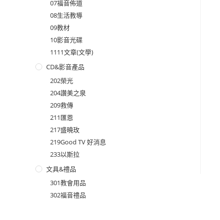
07福音佈道
08生活教導
09教材
10影音光碟
1111文章(文學)
CD&影音產品
202榮光
204讚美之泉
209救傳
211匯恩
217盛曉玫
219Good TV 好消息
233以斯拉
文具&禮品
301教會用品
302福音禮品