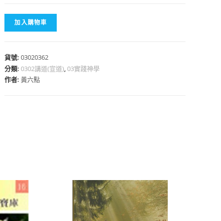
加入購物車
貨號:
03020362
心
分類:
0302講道(宣道)
,
03實踐神學
作者:
黃六點