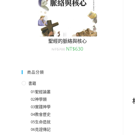
聖經的脈絡與核心
NT$
630
NT$
700
商品分類
書籍
01聖經論叢
02神學類
03實踐神學
04教會歷史
05生命造就
06見證傳記