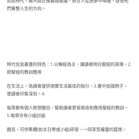
如此時代，啟示錄正像暮鼓晨鐘，把世人從迷夢中喚醒，促使他
們重整人生的方向。
時代信息叢書的特色：1.以解經為主，讓讀者明白聖經的真理。2.
把聖經的教訓應用
在生活上，為讀者提供現實生活最佳的指引。3.書中加插例子，
使讀者印象深刻。4.
每章都有個人默想題目，幫助讀者更易吸收和應用聖經的教訓。
5.每章亦有小組討論
題目，可供集體(如主日學或小組)研習，一同享受屬靈的筵席。