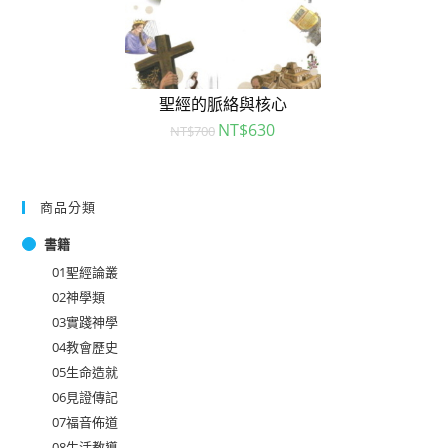
聖經的脈絡與核心
NT$
630
NT$
700
商品分類
書籍
01聖經論叢
02神學類
03實踐神學
04教會歷史
05生命造就
06見證傳記
07福音佈道
08生活教導