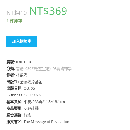
NT$
369
NT$
410
1 件庫存
加入購物車
貨號:
03020376
分類:
書籍
,
0302講道(宣道)
,
03實踐神學
作者:
林榮洪
出版社:
全德教育基金
出版日期:
Oct-05
ISBN:
988-98509-6-6
基本資料:
平裝/288頁/11.5×18.1cm
商品類型:
聖經註釋
適合族群:
普級
原文書名:
The Message of Revelation