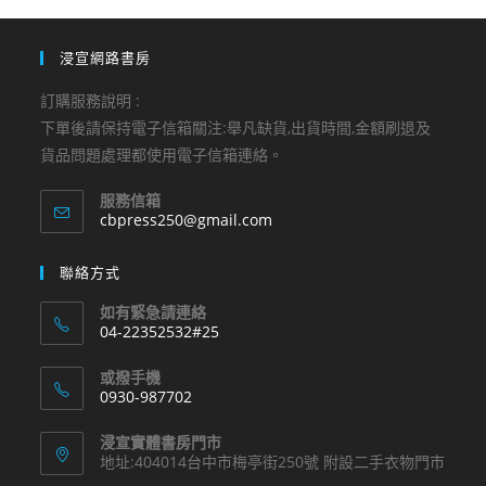
浸宣網路書房
訂購服務說明 :
下單後請保持電子信箱關注:舉凡缺貨,出貨時間,金額刷退及
貨品問題處理都使用電子信箱連絡。
服務信箱
Opens
cbpress250@gmail.com
in
your
聯絡方式
application
如有緊急請連絡
04-22352532#25
Opens
或撥手機
in
0930-987702
your
Opens
application
浸宣實體書房門市
in
地址:404014台中市梅亭街250號 附設二手衣物門市
your