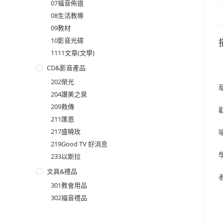
07福音佈道
08生活教導
09教材
10影音光碟
1111文章(文學)
CD&影音產品
202榮光
204讚美之泉
209救傳
211匯恩
217盛曉玫
219Good TV 好消息
233以斯拉
文具&禮品
301教會用品
302福音禮品