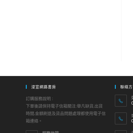
浸宣網路書房
聯絡方
訂購服務說明 :
下單後請保持電子信箱關注:舉凡缺貨,出貨
時間,金額刷退及貨品問題處理都使用電子信
i
箱連絡。
a