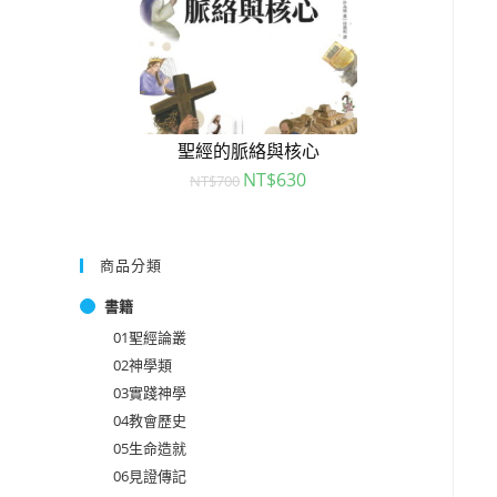
聖經的脈絡與核心
NT$
630
NT$
700
商品分類
書籍
01聖經論叢
02神學類
03實踐神學
04教會歷史
05生命造就
06見證傳記