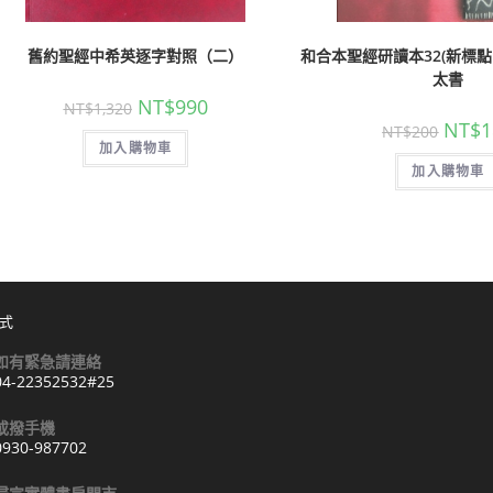
舊約聖經中希英逐字對照（二）
和合本聖經研讀本32(新標點
太書
NT$
990
NT$
1,320
NT$
1
NT$
200
加入購物車
加入購物車
式
如有緊急請連絡
04-22352532#25
Opens
或撥手機
n
0930-987702
your
Opens
pplication