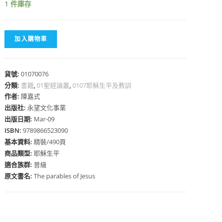
1 件庫存
加入購物車
心
貨號:
01070076
分類:
書籍
,
01聖經論叢
,
0107耶穌生平及教訓
作者:
陳嘉式
出版社:
永望文化事業
出版日期:
Mar-09
ISBN:
9789866523090
基本資料:
精裝/490頁
商品類型:
耶穌生平
適合族群:
普級
原文書名:
The parables of Jesus