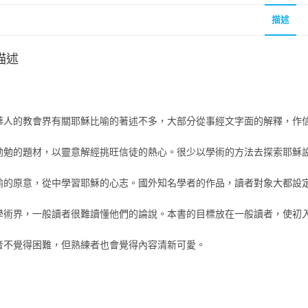
描述
描述
華人的教會界有關耶穌比喻的著述不多，大部分從事經文字面的解釋，作
勸勉的題材，以靈意解經挑旺信徒的熱心。很少以學術的方法去探索耶穌
喻的原意，從中學習耶穌的心志。國外知名學者的作品，讀者對象大都設
學術界，一般讀者很難讀懂他們的論說。本書的目標放在一般讀者，使初
者不覺得困難，但熟練者也會覺得內容清新可愛。