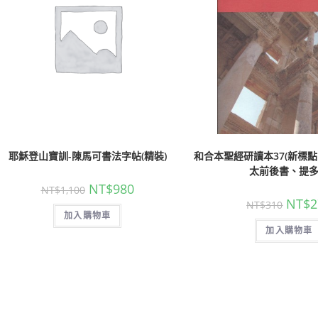
耶穌登山寶訓-陳馬可書法字帖(精裝)
和合本聖經研讀本37(新標點
太前後書、提
NT$
980
NT$
1,100
NT$
2
NT$
310
加入購物車
加入購物車