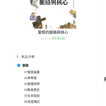
聖經的脈絡與核心
NT$
630
NT$
700
商品分類
書籍
01聖經論叢
02神學類
03實踐神學
04教會歷史
05生命造就
06見證傳記