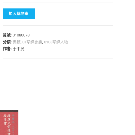
加入購物車
貨號:
01080078
心
分類:
書籍
,
01聖經論叢
,
0108聖經人物
作者:
于中旻