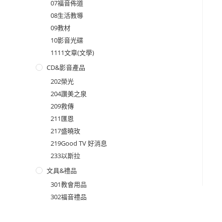
07福音佈道
08生活教導
09教材
10影音光碟
1111文章(文學)
CD&影音產品
202榮光
204讚美之泉
209救傳
211匯恩
217盛曉玫
219Good TV 好消息
233以斯拉
文具&禮品
301教會用品
302福音禮品