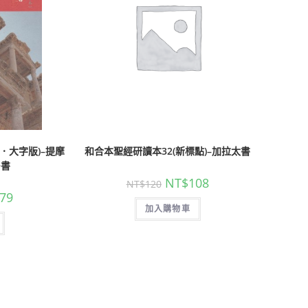
．大字版)–提摩
和合本聖經研讀本32(新標點)–加拉太書
多書
NT$
108
NT$
120
79
加入購物車