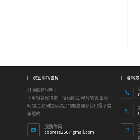
浸宣網路書房
聯絡方
訂購服務說明 :
下單後請保持電子信箱關注:舉凡缺貨,出貨
時間,金額刷退及貨品問題處理都使用電子信
i
箱連絡。
a
服務信箱
i
Opens
cbpress250@gmail.com
in