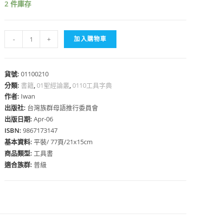
2 件庫存
阿
-
+
加入購物車
美
語
心
文
貨號:
01100210
分類:
書籍
速
,
01聖經論叢
,
0110工具字典
作者:
Iwan
成
出版社:
台灣族群母語推行委員會
讀
出版日期:
Apr-06
本-
ISBN:
9867173147
-
基本資料:
平裝/ 77頁/21x15cm
補
商品類型:
工具書
強
適合族群:
普級
閱
讀
能
力
與