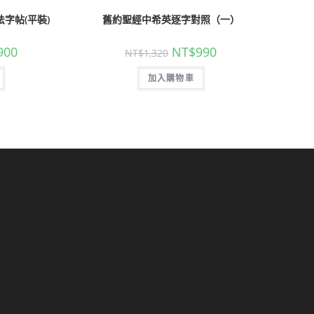
字帖(平裝)
舊約聖經中希英逐字對照（一）
900
NT$
990
NT$
1,320
加入購物車