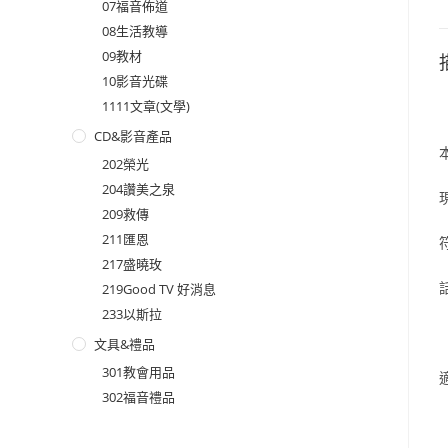
07福音佈道
08生活教導
09教材
10影音光碟
1111文章(文學)
CD&影音產品
202榮光
204讚美之泉
209救傳
211匯恩
217盛曉玫
219Good TV 好消息
233以斯拉
文具&禮品
301教會用品
302福音禮品