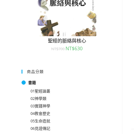
聖經的脈絡與核心
NT$
630
NT$
700
商品分類
書籍
01聖經論叢
02神學類
03實踐神學
04教會歷史
05生命造就
06見證傳記