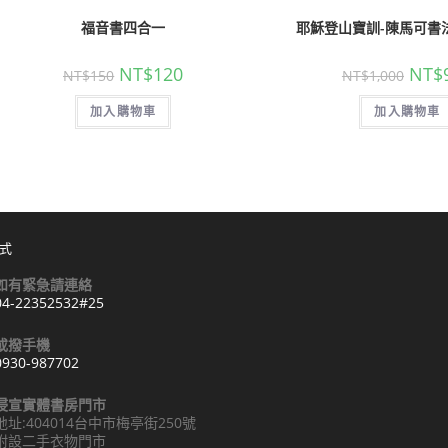
福音書四合一
耶穌登山寶訓-陳馬可書法
NT$
120
NT$
NT$
150
NT$
1,000
加入購物車
加入購物車
式
如有緊急請連絡
04-22352532#25
Opens
或撥手機
n
0930-987702
your
Opens
pplication
浸宣實體書房門市
n
地址:404014台中市梅亭街250號
your
附設二手衣物門市