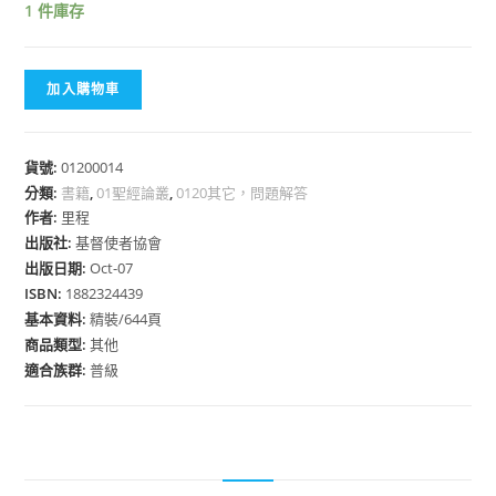
1 件庫存
加入購物車
貨號:
01200014
分類:
書籍
,
01聖經論叢
,
0120其它，問題解答
作者:
里程
出版社:
基督使者協會
出版日期:
Oct-07
ISBN:
1882324439
基本資料:
精裝/644頁
商品類型:
其他
適合族群:
普級