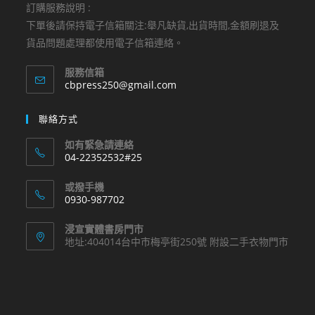
訂購服務說明 :
下單後請保持電子信箱關注:舉凡缺貨,出貨時間,金額刷退及
貨品問題處理都使用電子信箱連絡。
服務信箱
Opens
cbpress250@gmail.com
in
your
聯絡方式
application
如有緊急請連絡
04-22352532#25
Opens
或撥手機
in
0930-987702
your
Opens
application
浸宣實體書房門市
in
地址:404014台中市梅亭街250號 附設二手衣物門市
your
application