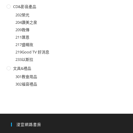
CD&影音產品
202榮光
204讚美之泉
209救傳
211匯恩
217盛曉玫
219Good TV 好消息
233以斯拉
文具&禮品
301教會用品
302福音禮品
浸宣網路書房